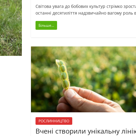
Світова увага до бобових культур стрімко зрос
останні десятиліття надзвичайно вагому роль в
Більше...
РОСЛИННИЦТВО
Вчені створили унікальну ліні