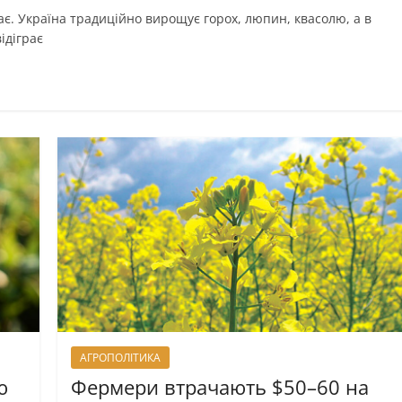
тає. Україна традиційно вирощує горох, люпин, квасолю, а в
ідіграє
АГРОПОЛІТИКА
ю
Фермери втрачають $50–60 на