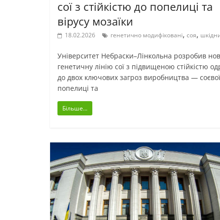
сої з стійкістю до попелиці та
вірусу мозаїки
,
,
18.02.2026
генетично модифіковані
соя
шкідн
Університет Небраски–Лінкольна розробив но
генетичну лінію сої з підвищеною стійкістю од
до двох ключових загроз виробництва — соєво
попелиці та
Більше...