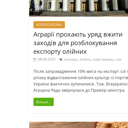
АГРОПОЛІТИКА
Аграрії прохають уряд вжити
заходів для розблокування
експорту олійних
,
,
,
08.09.2025
експорт
олійні
соєві правки
соя
Після запровадження 10% мита на експорт сої 
ріпаку відвантаження олійних культур із портів
України фактично зупинилися. Тож, Всеукраїнс
Аграрна Рада звернулася до Прем’єр-міністра
Більше...