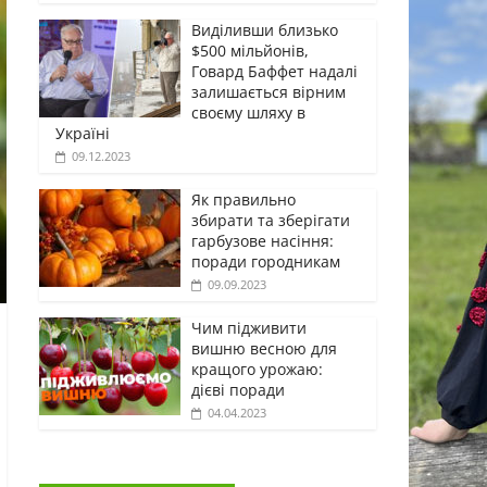
Виділивши близько
$500 мільйонів,
Говард Баффет надалі
залишається вірним
своєму шляху в
Україні
09.12.2023
Як правильно
збирати та зберігати
гарбузове насіння:
поради городникам
09.09.2023
Чим підживити
вишню весною для
кращого урожаю:
дієві поради
04.04.2023