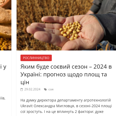
РОСЛИННИЦТВО
і у
Яким буде соєвий сезон – 2024 в
Україні: прогноз щодо площ та
цін
29.02.2024
соя
їв,
На думку директора департаменту агротехнологій
Ukravit Олександра Мигловця, в сезоні-2024 площі
сої зростуть. І на це вплинуть 2 фактори: дуже