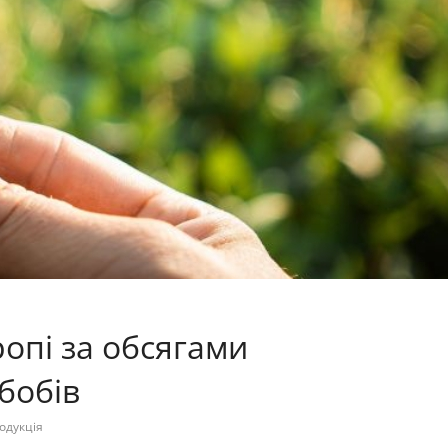
ропі за обсягами
бобів
одукція