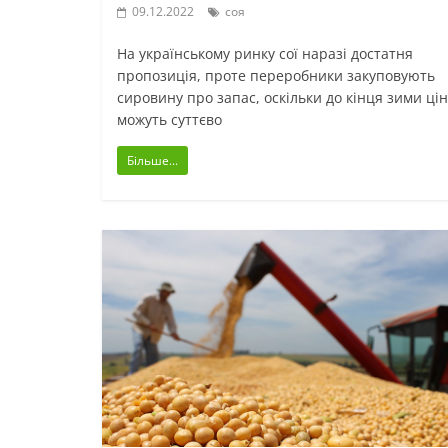
09.12.2022
соя
На українському ринку сої наразі достатня
пропозиція, проте переробники закуповують
сировину про запас, оскільки до кінця зими ці
можуть суттєво
Більше...