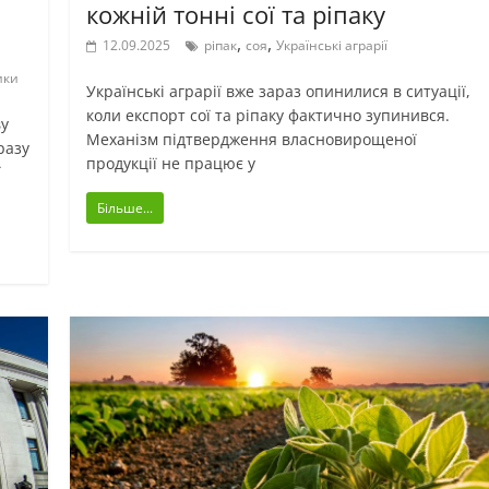
кожній тонні сої та ріпаку
,
,
12.09.2025
ріпак
соя
Українські аграрії
ики
Українські аграрії вже зараз опинилися в ситуації,
коли експорт сої та ріпаку фактично зупинився.
ву
Механізм підтвердження власновирощеної
разу
продукції не працює у
ї
Більше...