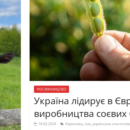
РОСЛИННИЦТВО
Україна лідирує в Єв
виробництва соєвих 
,
,
18.02.2026
Євросоюз
соя
українська сільгосппр