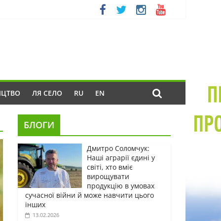
ИЦТВО
ЛЯ СЕЛО
RU
EN
БЛОГИ
Дмитро Соломчук:
Наші аграрії єдині у
світі, хто вміє
вирощувати
продукцію в умовах
сучасної війни й може навчити цього
інших
13.02.2026