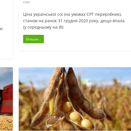
сою
Ціна української сої (на умовах СРТ переробник),
станом на ранок 31 грудня 2020 року, дещо впала
(у середньому на 80
ни
Більше...