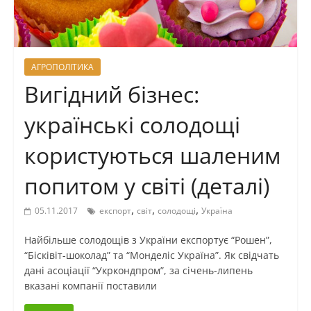
АГРОПОЛІТИКА
Вигідний бізнес:
українські солодощі
користуються шаленим
попитом у світі (деталі)
,
,
,
05.11.2017
експорт
світ
солодощі
Україна
Найбільше солодощів з України експортує “Рошен”,
“Бісківіт-шоколад” та “Монделіс Україна”. Як свідчать
дані асоціації “Укркондпром”, за січень-липень
вказані компанії поставили