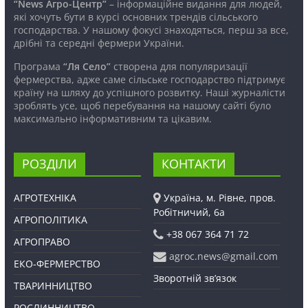
“News Агро-Центр”
– інформаційне видання для людей,
які хочуть бути в курсі основних трендів сільського
господарства. У нашому фокусі знаходяться, перш за все,
дрібні та середні фермери України.
Програма
“Ля Село”
створена для популяризації
фермерства, адже саме сільське господарство підтримує
країну на шляху до успішного розвитку. Наші журналісти
зроблять усе, щоб перебування на нашому сайті було
максимально інформативним та цікавим.
РОЗДІЛИ
КОНТАКТИ
АГРОТЕХНІКА
Україна, м. Рівне, пров.
Робітничий, 6а
АГРОПОЛІТИКА
+38 067 364 71 72
АГРОПРАВО
agroc.news@gmail.com
ЕКО-ФЕРМЕРСТВО
Зворотній зв’язок
ТВАРИННИЦТВО
РОСЛИННИЦТВО