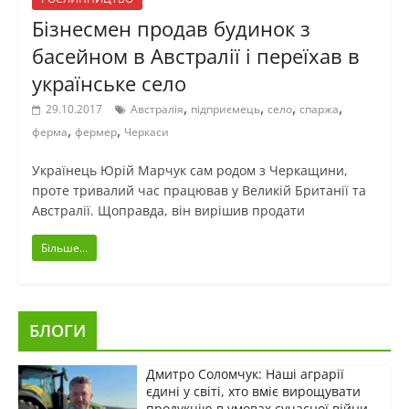
Бізнесмен продав будинок з
басейном в Австралії і переїхав в
українське село
,
,
,
,
29.10.2017
Австралія
підприємець
село
спаржа
,
,
ферма
фермер
Черкаси
Українець Юрій Марчук сам родом з Черкащини,
проте тривалий час працював у Великій Британії та
Австралії. Щоправда, він вирішив продати
Більше...
БЛОГИ
Дмитро Соломчук: Наші аграрії
єдині у світі, хто вміє вирощувати
продукцію в умовах сучасної війни