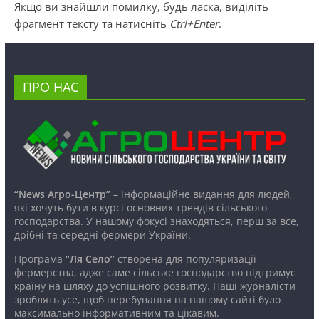
Якщо ви знайшли помилку, будь ласка, виділіть
фрагмент тексту та натисніть
Ctrl+Enter
.
ПРО НАС
“News Агро-Центр”
– інформаційне видання для людей,
які хочуть бути в курсі основних трендів сільського
господарства. У нашому фокусі знаходяться, перш за все,
дрібні та середні фермери України.
Програма
“Ля Село”
створена для популяризації
фермерства, адже саме сільське господарство підтримує
країну на шляху до успішного розвитку. Наші журналісти
зроблять усе, щоб перебування на нашому сайті було
максимально інформативним та цікавим.