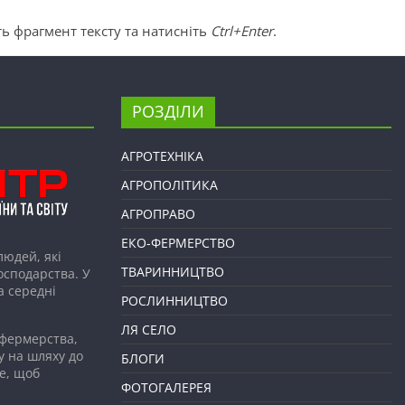
ь фрагмент тексту та натисніть
Ctrl+Enter
.
РОЗДІЛИ
АГРОТЕХНІКА
АГРОПОЛІТИКА
АГРОПРАВО
ЕКО-ФЕРМЕРСТВО
людей, які
ТВАРИННИЦТВО
господарства. У
а середні
РОСЛИННИЦТВО
ЛЯ СЕЛО
 фермерства,
у на шляху до
БЛОГИ
е, щоб
ФОТОГАЛЕРЕЯ