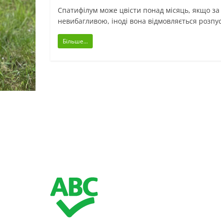
Спатифілум може цвісти понад місяць, якщо за
невибагливою, іноді вона відмовляється розпу
Більше...