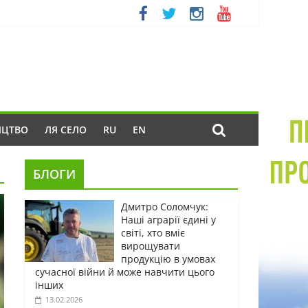
ИЦТВО
ЛЯ СЕЛО
RU
EN
БЛОГИ
Дмитро Соломчук:
Наші аграрії єдині у
світі, хто вміє
вирощувати
продукцію в умовах
сучасної війни й може навчити цього
інших
13.02.2026