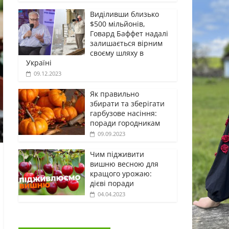
Виділивши близько
$500 мільйонів,
Говард Баффет надалі
залишається вірним
своєму шляху в
Україні
09.12.2023
Як правильно
збирати та зберігати
гарбузове насіння:
поради городникам
09.09.2023
Чим підживити
вишню весною для
кращого урожаю:
дієві поради
04.04.2023