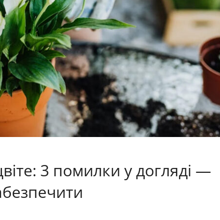
віте: 3 помилки у догляді —
забезпечити