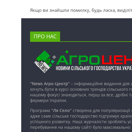
Якщо ви знайшли помилку, будь ласка, виділіт
ПРО НАС
“News Агро-Центр”
– інформаційне видання для 
хочуть бути в курсі основних трендів сільського 
нашому фокусі знаходяться, перш за все, дрібні т
фермери України.
Програма
“Ля Село”
створена для популяризації
адже саме сільське господарство підтримує країн
успішного розвитку. Наші журналісти зроблять ус
перебування на нашому сайті було максимально