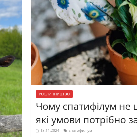
РОСЛИННИЦТВО
Чому спатифілум не ц
які умови потрібно 
13.11.2024
спатифиліум