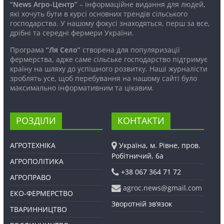
“News Агро-Центр”
– інформаційне видання для людей,
які хочуть бути в курсі основних трендів сільського
господарства. У нашому фокусі знаходяться, перш за все,
дрібні та середні фермери України.
Програма
“Ля Село”
створена для популяризації
фермерства, адже саме сільське господарство підтримує
країну на шляху до успішного розвитку. Наші журналісти
зроблять усе, щоб перебування на нашому сайті було
максимально інформативним та цікавим.
РОЗДІЛИ
КОНТАКТИ
АГРОТЕХНІКА
Україна, м. Рівне, пров.
Робітничий, 6а
АГРОПОЛІТИКА
+38 067 364 71 72
АГРОПРАВО
agroc.news@gmail.com
ЕКО-ФЕРМЕРСТВО
Зворотній зв’язок
ТВАРИННИЦТВО