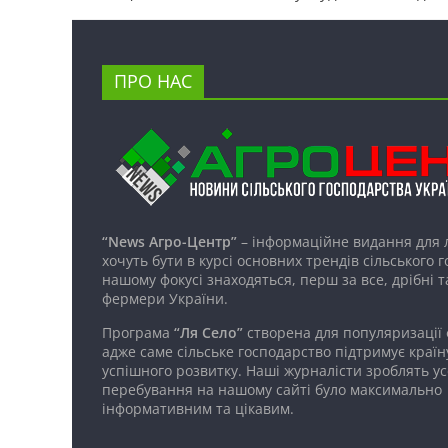
ПРО НАС
“News Агро-Центр”
– інформаційне видання для 
хочуть бути в курсі основних трендів сільського 
нашому фокусі знаходяться, перш за все, дрібні т
фермери України.
Програма
“Ля Село”
створена для популяризації
адже саме сільське господарство підтримує країн
успішного розвитку. Наші журналісти зроблять ус
перебування на нашому сайті було максимально
інформативним та цікавим.