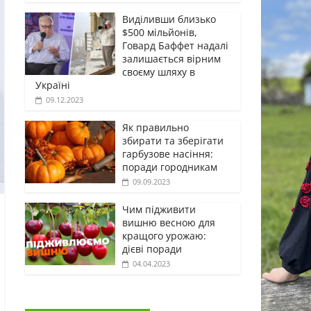
Виділивши близько
$500 мільйонів,
Говард Баффет надалі
залишається вірним
своєму шляху в
Україні
09.12.2023
Як правильно
збирати та зберігати
гарбузове насіння:
поради городникам
09.09.2023
Чим підживити
вишню весною для
кращого урожаю:
дієві поради
04.04.2023