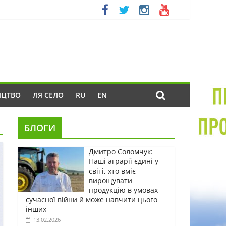
ИЦТВО
ЛЯ СЕЛО
RU
EN
БЛОГИ
Дмитро Соломчук:
Наші аграрії єдині у
світі, хто вміє
вирощувати
продукцію в умовах
сучасної війни й може навчити цього
інших
13.02.2026