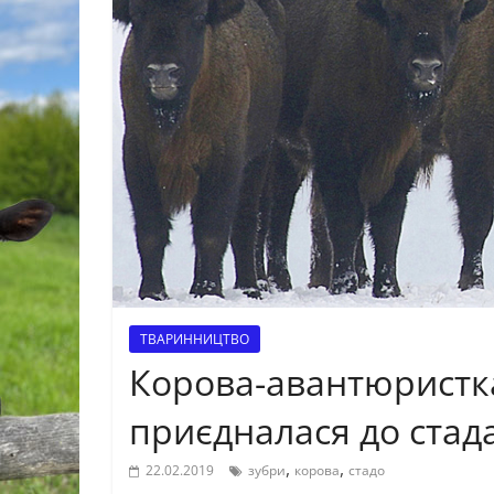
ТВАРИННИЦТВО
Корова-авантюристка
приєдналася до стада
,
,
22.02.2019
зубри
корова
стадо