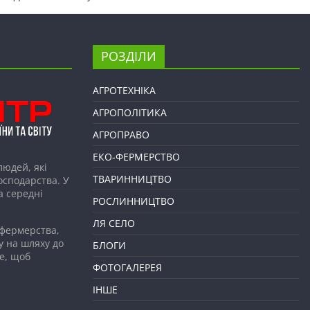
РОЗДІЛИ
АГРОТЕХНІКА
АГРОПОЛІТИКА
АГРОПРАВО
ЕКО-ФЕРМЕРСТВО
людей, які
ТВАРИННИЦТВО
господарства. У
а середні
РОСЛИННИЦТВО
ЛЯ СЕЛО
 фермерства,
у на шляху до
БЛОГИ
е, щоб
ФОТОГАЛЕРЕЯ
ІНШЕ