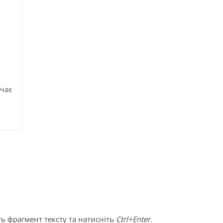
ачає
ь фрагмент тексту та натисніть
Ctrl+Enter
.