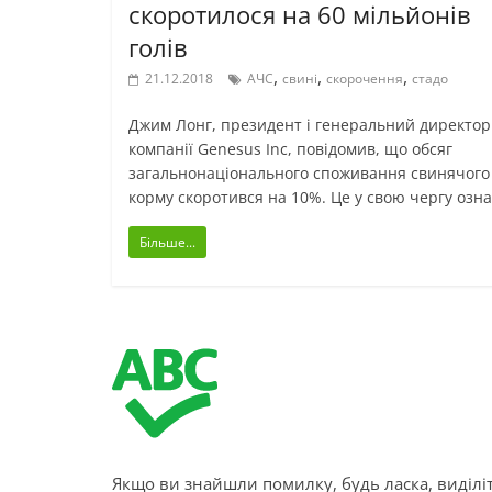
скоротилося на 60 мільйонів
голів
,
,
,
21.12.2018
АЧС
свині
скорочення
стадо
Джим Лонг, президент і генеральний директор
компанії Genesus Inc, повідомив, що обсяг
загальнонаціонального споживання свинячого
корму скоротився на 10%. Це у свою чергу озн
Більше...
Якщо ви знайшли помилку, будь ласка, виділіт