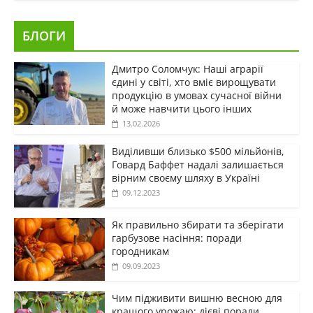
БЛОГИ
Дмитро Соломчук: Наші аграрії
єдині у світі, хто вміє вирощувати
продукцію в умовах сучасної війни
й може навчити цього інших
13.02.2026
Виділивши близько $500 мільйонів,
Говард Баффет надалі залишається
вірним своєму шляху в Україні
09.12.2023
Як правильно збирати та зберігати
гарбузове насіння: поради
городникам
09.09.2023
Чим підживити вишню весною для
кращого урожаю: дієві поради