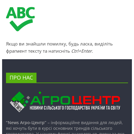
Якщо ви знайшли помилку, будь ласка, виділіть
фрагмент тексту та натисніть
Ctrl+Enter
.
ПРО НАС
“News Агро-Центр”
– інформаційне видання для людей,
які хочуть бути в курсі основних трендів сільського
господарства. У нашому фокусі знаходяться, перш за все,