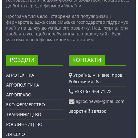
дрібні та середні фермери України.
Програма
“Ля Село”
створена для популяризації
фермерства, адже саме сільське господарство підтримує
країну на шляху до успішного розвитку. Наші журналісти
зроблять усе, щоб перебування на нашому сайті було
максимально інформативним та цікавим.
РОЗДІЛИ
КОНТАКТИ
АГРОТЕХНІКА
Україна, м. Рівне, пров.
Робітничий, 6а
АГРОПОЛІТИКА
+38 067 364 71 72
АГРОПРАВО
agroc.news@gmail.com
ЕКО-ФЕРМЕРСТВО
Зворотній зв’язок
ТВАРИННИЦТВО
РОСЛИННИЦТВО
ЛЯ СЕЛО