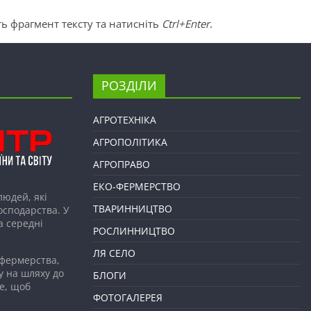
ь фрагмент тексту та натисніть
Ctrl+Enter
.
РОЗДІЛИ
АГРОТЕХНІКА
АГРОПОЛІТИКА
АГРОПРАВО
ЕКО-ФЕРМЕРСТВО
людей, які
ТВАРИННИЦТВО
господарства. У
а середні
РОСЛИННИЦТВО
ЛЯ СЕЛО
 фермерства,
у на шляху до
БЛОГИ
е, щоб
ФОТОГАЛЕРЕЯ