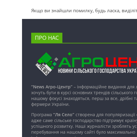
Якщо ви знайшли помилку, будь ласка, виділіт
ПРО НАС
“News Агро-Центр”
– інформаційне видання для 
хочуть бути в курсі основних трендів сільського 
нашому фокусі знаходяться, перш за все, дрібні т
фермери України.
Програма
“Ля Село”
створена для популяризації
адже саме сільське господарство підтримує країн
успішного розвитку. Наші журналісти зроблять ус
перебування на нашому сайті було максимально