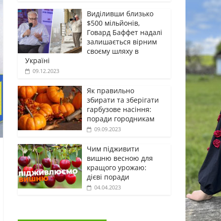
Виділивши близько
$500 мільйонів,
Говард Баффет надалі
залишається вірним
своєму шляху в
Україні
09.12.2023
Як правильно
збирати та зберігати
гарбузове насіння:
поради городникам
09.09.2023
Чим підживити
вишню весною для
кращого урожаю:
дієві поради
04.04.2023