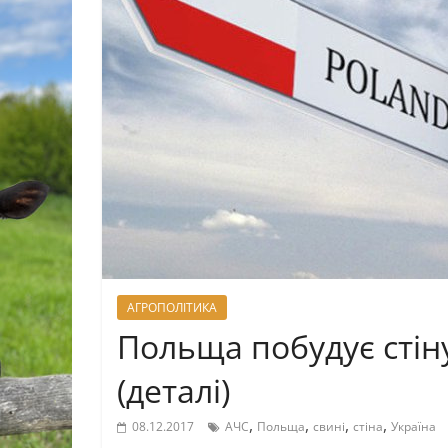
АГРОПОЛІТИКА
Польща побудує стіну
(деталі)
,
,
,
,
08.12.2017
АЧС
Польща
свині
стіна
Україна