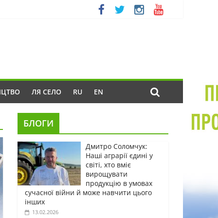
ИЦТВО
ЛЯ СЕЛО
RU
EN
БЛОГИ
Дмитро Соломчук:
Наші аграрії єдині у
світі, хто вміє
вирощувати
продукцію в умовах
сучасної війни й може навчити цього
інших
13.02.2026