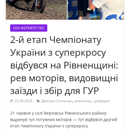
ЕКО-ФЕРМЕРСТВО
2-й етап Чемпіонату
України з суперкросу
відбувся на Рівненщині:
рев моторів, видовищні
заїзди і збір для ГУР
,
,
22.06.2026
Дмитро Соломчук
змагання
суперкрос
21 червня у селі Верхівськ Рівненського району
вщухнув гул потужних моторів — тут відбувся другий
етап Чемпіонату України з суперкросу