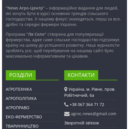
“News Агро-Центр”
– інформаційне видання для людей,
які хочуть бути в курсі основних трендів сільського
господарства. У нашому фокусі знаходяться, перш за все,
дрібні та середні фермери України.
Програма
“Ля Село”
створена для популяризації
фермерства, адже саме сільське господарство підтримує
країну на шляху до успішного розвитку. Наші журналісти
зроблять усе, щоб перебування на нашому сайті було
максимально інформативним та цікавим.
РОЗДІЛИ
КОНТАКТИ
АГРОТЕХНІКА
Україна, м. Рівне, пров.
Робітничий, 6а
АГРОПОЛІТИКА
+38 067 364 71 72
АГРОПРАВО
agroc.news@gmail.com
ЕКО-ФЕРМЕРСТВО
Зворотній зв’язок
ТВАРИННИЦТВО