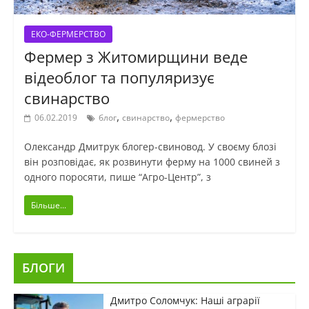
ЕКО-ФЕРМЕРСТВО
Фермер з Житомирщини веде
відеоблог та популяризує
свинарство
,
,
06.02.2019
блог
свинарство
фермерство
Олександр Дмитрук блогер-свиновод. У своєму блозі
він розповідає, як розвинути ферму на 1000 свиней з
одного поросяти, пише “Агро-Центр”, з
Більше...
БЛОГИ
Дмитро Соломчук: Наші аграрії