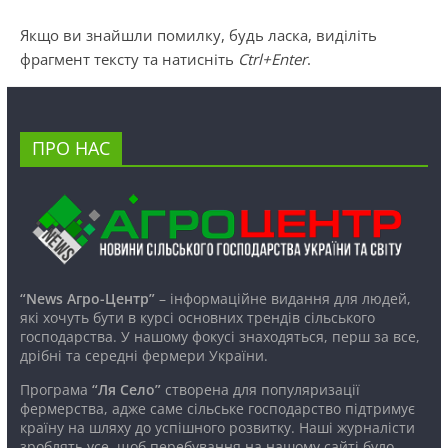
Якщо ви знайшли помилку, будь ласка, виділіть
фрагмент тексту та натисніть
Ctrl+Enter
.
ПРО НАС
“News Агро-Центр”
– інформаційне видання для людей,
які хочуть бути в курсі основних трендів сільського
господарства. У нашому фокусі знаходяться, перш за все,
дрібні та середні фермери України.
Програма
“Ля Село”
створена для популяризації
фермерства, адже саме сільське господарство підтримує
країну на шляху до успішного розвитку. Наші журналісти
зроблять усе, щоб перебування на нашому сайті було