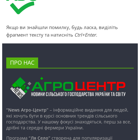
Якщо ви знайшли помилку, будь ласка, виділіть
фрагмент тексту та натисніть
Ctrl+Enter
.
ПРО НАС
“News Агро-Центр”
– інформаційне видання для людей,
які хочуть бути в курсі основних трендів сільського
господарства. У нашому фокусі знаходяться, перш за все,
дрібні та середні фермери України.
Програма
“Ля Село”
створена для популяризації