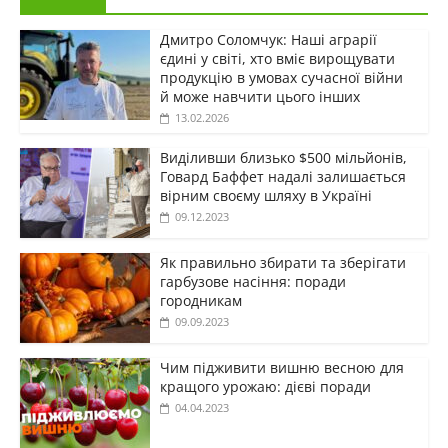
Дмитро Соломчук: Наші аграрії
єдині у світі, хто вміє вирощувати
продукцію в умовах сучасної війни
й може навчити цього інших
13.02.2026
Виділивши близько $500 мільйонів,
Говард Баффет надалі залишається
вірним своєму шляху в Україні
09.12.2023
Як правильно збирати та зберігати
гарбузове насіння: поради
городникам
09.09.2023
Чим підживити вишню весною для
кращого урожаю: дієві поради
04.04.2023