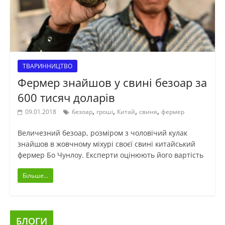
ТВАРИННИЦТВО
Фермер знайшов у свині безоар за
600 тисяч доларів
,
,
,
,
09.01.2018
безоар
гроші
Китай
свиня
фермер
Величезний безоар, розміром з чоловічий кулак
знайшов в жовчному міхурі своєї свині китайський
фермер Бо Чунлоу. Експерти оцінюють його вартість
Більше...
БЛОГИ