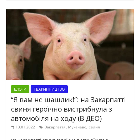
БЛОГИ
ТВАРИННИЦТВО
“Я вам не шашлик!”: на Закарпатті
свиня героїчно вистрибнула з
автомобіля на ходу (ВІДЕО)
,
,
13.01.2022
Закарпаття
Мукачево
свиня