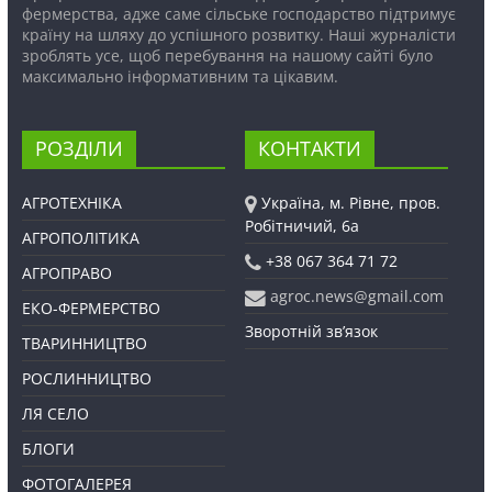
фермерства, адже саме сільське господарство підтримує
країну на шляху до успішного розвитку. Наші журналісти
зроблять усе, щоб перебування на нашому сайті було
максимально інформативним та цікавим.
РОЗДІЛИ
КОНТАКТИ
АГРОТЕХНІКА
Україна, м. Рівне, пров.
Робітничий, 6а
АГРОПОЛІТИКА
+38 067 364 71 72
АГРОПРАВО
agroc.news@gmail.com
ЕКО-ФЕРМЕРСТВО
Зворотній зв’язок
ТВАРИННИЦТВО
РОСЛИННИЦТВО
ЛЯ СЕЛО
БЛОГИ
ФОТОГАЛЕРЕЯ