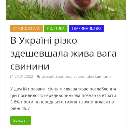
АГРОПОЛІТИКА
ПОЛІТИКА
ТВАРИННИЦТВО
В Україні різко
здешевшала жива вага
свинини
,
,
,
24.01.2022
аграрії
свинина
свиня
ціна свинини
У другій половині січня післясвяткове послаблення
цін посилилося: середньоринкова позначка втрати
5,8% проти попереднього тижня та зупинилася на
рівні 45,7
Більше...