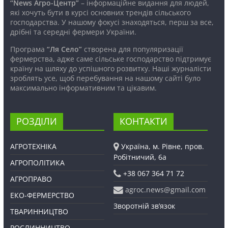
“News Агро-Центр”
– інформаційне видання для людей,
які хочуть бути в курсі основних трендів сільського
господарства. У нашому фокусі знаходяться, перш за все,
дрібні та середні фермери України.
Програма
“Ля Село”
створена для популяризації
фермерства, адже саме сільське господарство підтримує
країну на шляху до успішного розвитку. Наші журналісти
зроблять усе, щоб перебування на нашому сайті було
максимально інформативним та цікавим.
РОЗДІЛИ
КОНТАКТИ
АГРОТЕХНІКА
Україна, м. Рівне, пров.
Робітничий, 6а
АГРОПОЛІТИКА
+38 067 364 71 72
АГРОПРАВО
agroc.news@gmail.com
ЕКО-ФЕРМЕРСТВО
Зворотній зв’язок
ТВАРИННИЦТВО
РОСЛИННИЦТВО