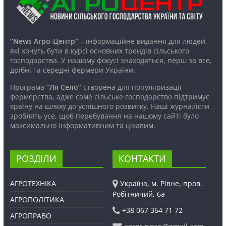
“News Агро-Центр”
– інформаційне видання для людей,
які хочуть бути в курсі основних трендів сільського
господарства. У нашому фокусі знаходяться, перш за все,
дрібні та середні фермери України.
Програма
“Ля Село”
створена для популяризації
фермерства, адже саме сільське господарство підтримує
країну на шляху до успішного розвитку. Наші журналісти
зроблять усе, щоб перебування на нашому сайті було
максимально інформативним та цікавим.
РОЗДІЛИ
КОНТАКТИ
АГРОТЕХНІКА
Україна, м. Рівне, пров.
Робітничий, 6а
АГРОПОЛІТИКА
+38 067 364 71 72
АГРОПРАВО