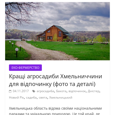
ЕКО-ФЕРМЕРСТВО
Кращі агросадиби Хмельниччини
для відпочинку (фото та деталі)
,
,
,
,
04.11.2017
агросадиба
Бакота
відпочинок
Дністер
,
,
,
Новий Рік
садиба
свята
Хмельницький
Хмельницька область відома своїми національними
парками та унікальною природою. Це той край, де