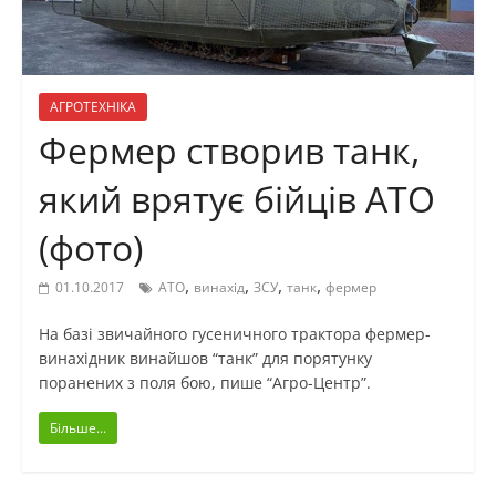
АГРОТЕХНІКА
Фермер створив танк,
який врятує бійців АТО
(фото)
,
,
,
,
01.10.2017
АТО
винахід
ЗСУ
танк
фермер
На базі звичайного гусеничного трактора фермер-
винахідник винайшов “танк” для порятунку
поранених з поля бою, пише “Агро-Центр”.
Більше...