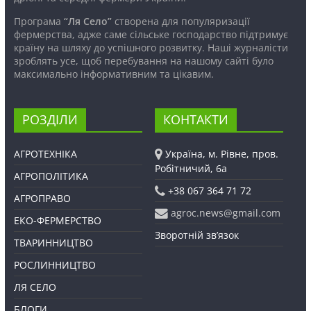
Програма
“Ля Село”
створена для популяризації
фермерства, адже саме сільське господарство підтримує
країну на шляху до успішного розвитку. Наші журналісти
зроблять усе, щоб перебування на нашому сайті було
максимально інформативним та цікавим.
РОЗДІЛИ
КОНТАКТИ
АГРОТЕХНІКА
Україна, м. Рівне, пров.
Робітничий, 6а
АГРОПОЛІТИКА
+38 067 364 71 72
АГРОПРАВО
agroc.news@gmail.com
ЕКО-ФЕРМЕРСТВО
Зворотній зв’язок
ТВАРИННИЦТВО
РОСЛИННИЦТВО
ЛЯ СЕЛО
БЛОГИ