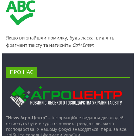
Якщо ви знайшли помилку, будь ласка, виділіть
фрагмент тексту та натисніть
Ctrl+Enter
.
ПРО НАС
“News Агро-Центр”
– інформаційне видання для людей,
які хочуть бути в курсі основних трендів сільського
господарства. У нашому фокусі знаходяться, перш за все,
дрібні та середні фермери України.