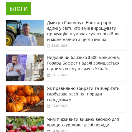
БЛОГИ
Дмитро Соломчук: Наші аграрії
єдині у світі, хто вміє вирощувати
продукцію в умовах сучасної війни
й може навчити цього інших
13.02.2026
Виділивши близько $500 мільйонів,
Говард Баффет надалі залишається
вірним своєму шляху в Україні
09.12.2023
Як правильно збирати та зберігати
гарбузове насіння: поради
городникам
09.09.2023
Чим підживити вишню весною для
кращого урожаю: дієві поради
04.04.2023