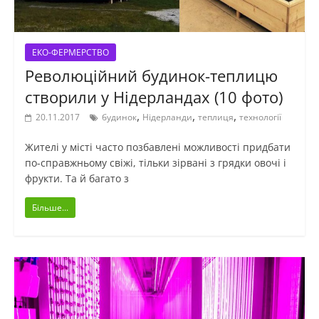
ЕКО-ФЕРМЕРСТВО
Революційний будинок-теплицю
створили у Нідерландах (10 фото)
,
,
,
20.11.2017
будинок
Нідерланди
теплиця
технології
Жителі у місті часто позбавлені можливості придбати
по-справжньому свіжі, тільки зірвані з грядки овочі і
фрукти. Та й багато з
Більше...