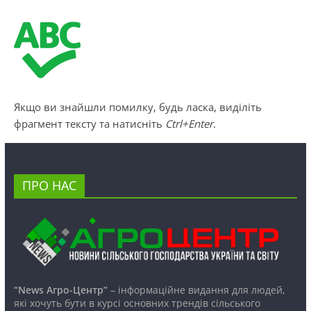
Якщо ви знайшли помилку, будь ласка, виділіть
фрагмент тексту та натисніть
Ctrl+Enter
.
ПРО НАС
“News Агро-Центр”
– інформаційне видання для людей,
які хочуть бути в курсі основних трендів сільського