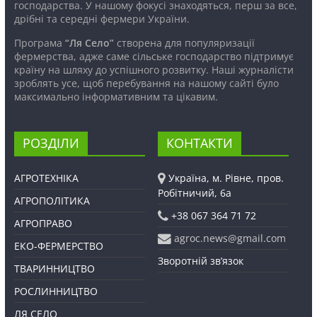
господарства. У нашому фокусі знаходяться, перш за все,
дрібні та середні фермери України.
Програма
“Ля Село”
створена для популяризації
фермерства, адже саме сільське господарство підтримує
країну на шляху до успішного розвитку. Наші журналісти
зроблять усе, щоб перебування на нашому сайті було
максимально інформативним та цікавим.
РОЗДІЛИ
КОНТАКТИ
АГРОТЕХНІКА
Україна, м. Рівне, пров.
Робітничий, 6а
АГРОПОЛІТИКА
+38 067 364 71 72
АГРОПРАВО
agroc.news@gmail.com
ЕКО-ФЕРМЕРСТВО
Зворотній зв’язок
ТВАРИННИЦТВО
РОСЛИННИЦТВО
ЛЯ СЕЛО