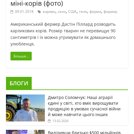
міні-корів (фото)
,
,
,
,
,
09.01.2018
корови
село
США
теля
ферма
фермер
Американський фермер Дастін Піллард розводить
карликових корів. Розмір тварин не перевищує 90
сантиметрів і їх можна утримувати як домашнього
улюбленця,
Більше...
БЛОГИ
Дмитро Соломчук: Наші аграрії
єдині у світі, хто вміє вирощувати
продукцію в умовах сучасної війни
й може навчити цього інших
13.02.2026
Виділивши близько $500 мільйонів,