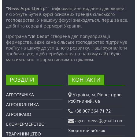
“News Агро-Центр”
– інформаційне видання для людей,
які хочуть бути в курсі основних трендів сільського
господарства. У нашому фокусі знаходяться, перш за все,
дрібні та середні фермери України.
Програма
“Ля Село”
створена для популяризації
фермерства, адже саме сільське господарство підтримує
країну на шляху до успішного розвитку. Наші журналісти
зроблять усе, щоб перебування на нашому сайті було
максимально інформативним та цікавим.
РОЗДІЛИ
КОНТАКТИ
АГРОТЕХНІКА
Україна, м. Рівне, пров.
Робітничий, 6а
АГРОПОЛІТИКА
+38 067 364 71 72
АГРОПРАВО
agroc.news@gmail.com
ЕКО-ФЕРМЕРСТВО
Зворотній зв’язок
ТВАРИННИЦТВО