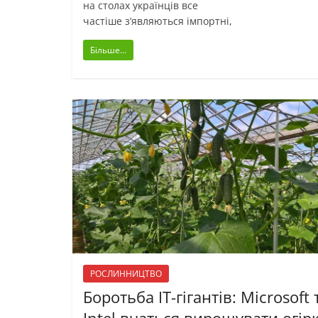
на столах українців все
частіше з’являються імпортні,
Більше...
РОСЛИННИЦТВО
Боротьба IT-гігантів: Microsoft 
Intel вчаться вирощувати огір