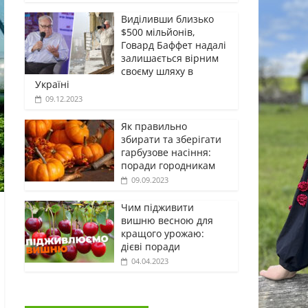
Виділивши близько
$500 мільйонів,
Говард Баффет надалі
залишається вірним
своєму шляху в
Україні
09.12.2023
Як правильно
збирати та зберігати
гарбузове насіння:
поради городникам
09.09.2023
Чим підживити
вишню весною для
кращого урожаю:
дієві поради
04.04.2023