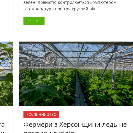
зелені повністю контролюється компютером,
а температура повітря круглий рік
Більше...
РОСЛИННИЦТВО
та
Фермери з Херсонщини ледь не
ки
потруїли сусідів