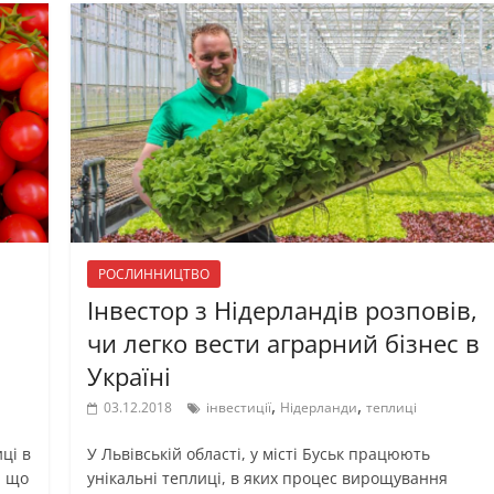
РОСЛИННИЦТВО
Інвестор з Нідерландів розповів,
чи легко вести аграрний бізнес в
Україні
,
,
03.12.2018
інвестиції
Нідерланди
теплиці
ці в
У Львівській області, у місті Буськ працюють
, що
унікальні теплиці, в яких процес вирощування