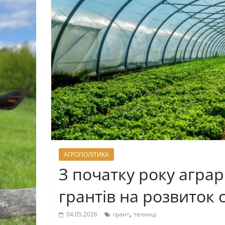
АГРОПОЛІТИКА
З початку року аграр
грантів на розвиток с
,
04.05.2026
грант
теплиці