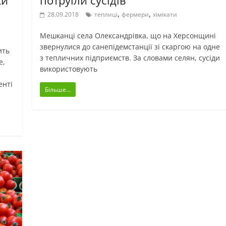
,
,
28.09.2018
теплиці
фермери
хімікати
Мешканці села Олександрівка, що на Херсонщині
звернулися до санепідемстанції зі скаргою на одне
ить
з тепличних підприємств. За словами селян, сусіди
e,
використовують
енті
Більше...