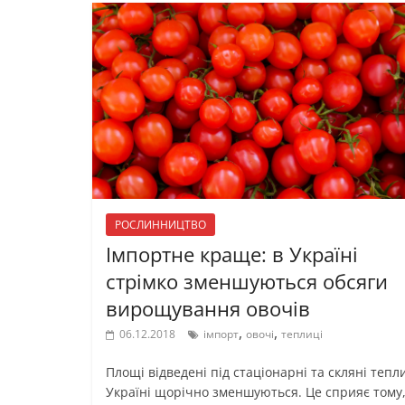
РОСЛИННИЦТВО
Імпортне краще: в Україні
стрімко зменшуються обсяги
вирощування овочів
,
,
06.12.2018
імпорт
овочі
теплиці
Площі відведені під стаціонарні та скляні тепли
Україні щорічно зменшуються. Це сприяє тому