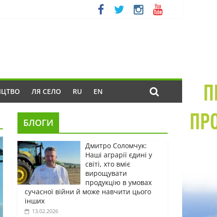
ИЦТВО
ЛЯ СЕЛО
RU
EN
БЛОГИ
Дмитро Соломчук:
Наші аграрії єдині у
світі, хто вміє
вирощувати
продукцію в умовах
сучасної війни й може навчити цього
інших
13.02.2026