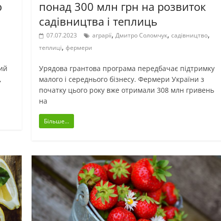
ю
понад 300 млн грн на розвиток
садівництва і теплиць
,
,
,
07.07.2023
аграрії
Дмитро Соломчук
садівництво
,
теплиці
фермери
ий
Урядова грантова програма передбачає підтримку
,
малого і середнього бізнесу. Фермери України з
початку цього року вже отримали 308 млн гривень
на
Більше...