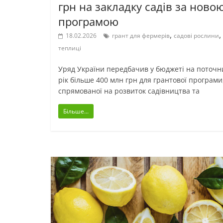
грн на закладку садів за ново
програмою
,
,
18.02.2026
грант для фермерів
садові рослини
теплиці
Уряд України передбачив у бюджеті на поточн
рік більше 400 млн грн для грантової програми
спрямованої на розвиток садівництва та
Більше...