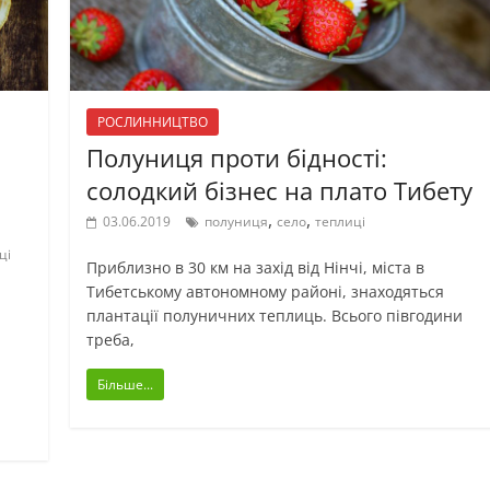
РОСЛИННИЦТВО
Полуниця проти бідності:
солодкий бізнес на плато Тибету
,
,
03.06.2019
полуниця
село
теплиці
ці
Приблизно в 30 км на захід від Нінчі, міста в
Тибетському автономному районі, знаходяться
плантації полуничних теплиць. Всього півгодини
треба,
Більше...