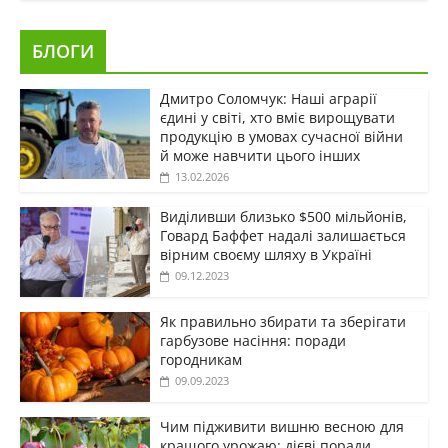
БЛОГИ
Дмитро Соломчук: Наші аграрії
єдині у світі, хто вміє вирощувати
продукцію в умовах сучасної війни
й може навчити цього інших
13.02.2026
Виділивши близько $500 мільйонів,
Говард Баффет надалі залишається
вірним своєму шляху в Україні
09.12.2023
Як правильно збирати та зберігати
гарбузове насіння: поради
городникам
09.09.2023
Чим підживити вишню весною для
кращого урожаю: дієві поради