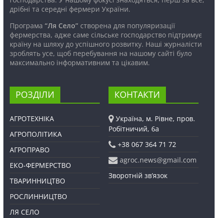
дрібні та середні фермери України.
Програма
“Ля Село”
створена для популяризації
фермерства, адже саме сільське господарство підтримує
країну на шляху до успішного розвитку. Наші журналісти
зроблять усе, щоб перебування на нашому сайті було
максимально інформативним та цікавим.
РОЗДІЛИ
КОНТАКТИ
АГРОТЕХНІКА
Україна, м. Рівне, пров.
Робітничий, 6а
АГРОПОЛІТИКА
+38 067 364 71 72
АГРОПРАВО
agroc.news@gmail.com
ЕКО-ФЕРМЕРСТВО
Зворотній зв’язок
ТВАРИННИЦТВО
РОСЛИННИЦТВО
ЛЯ СЕЛО