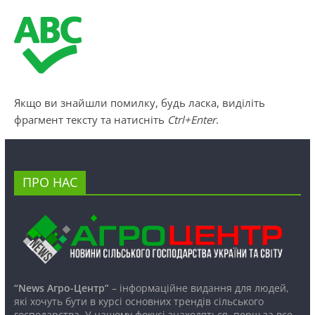
Якщо ви знайшли помилку, будь ласка, виділіть
фрагмент тексту та натисніть
Ctrl+Enter
.
ПРО НАС
“News Агро-Центр”
– інформаційне видання для людей,
які хочуть бути в курсі основних трендів сільського
господарства. У нашому фокусі знаходяться, перш за все,