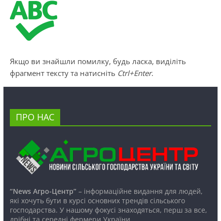
Якщо ви знайшли помилку, будь ласка, виділіть
фрагмент тексту та натисніть
Ctrl+Enter
.
ПРО НАС
“News Агро-Центр”
– інформаційне видання для людей,
які хочуть бути в курсі основних трендів сільського
господарства. У нашому фокусі знаходяться, перш за все,
дрібні та середні фермери України.