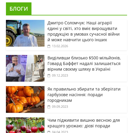
БЛОГИ
Дмитро Соломчук: Наші аграрії
єдині у світі, хто вміє вирощувати
продукцію в умовах сучасної війни
й може навчити цього інших
13.02.2026
Виділивши близько $500 мільйонів,
Говард Баффет надалі залишається
вірним своєму шляху в Україні
09.12.2023
Як правильно збирати та зберігати
гарбузове насіння: поради
городникам
09.09.2023
Чим підживити вишню весною для
кращого урожаю: дієві поради
04.04.2023