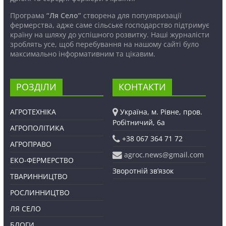
Програма
“Ля Село”
створена для популяризації
фермерства, адже саме сільське господарство підтримує
країну на шляху до успішного розвитку. Наші журналісти
зроблять усе, щоб перебування на нашому сайті було
максимально інформативним та цікавим.
РОЗДІЛИ
КОНТАКТИ
АГРОТЕХНІКА
Україна, м. Рівне, пров.
Робітничий, 6а
АГРОПОЛІТИКА
+38 067 364 71 72
АГРОПРАВО
agroc.news@gmail.com
ЕКО-ФЕРМЕРСТВО
Зворотній зв’язок
ТВАРИННИЦТВО
РОСЛИННИЦТВО
ЛЯ СЕЛО
БЛОГИ