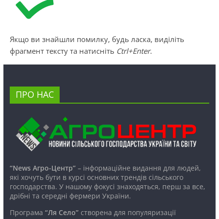
Якщо ви знайшли помилку, будь ласка, виділіть
фрагмент тексту та натисніть
Ctrl+Enter
.
ПРО НАС
“News Агро-Центр”
– інформаційне видання для людей,
які хочуть бути в курсі основних трендів сільського
господарства. У нашому фокусі знаходяться, перш за все,
дрібні та середні фермери України.
Програма
“Ля Село”
створена для популяризації