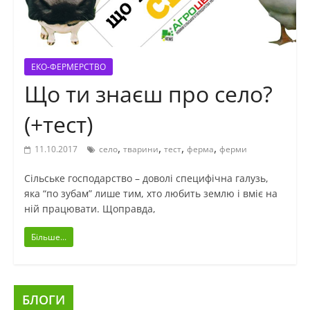
ЕКО-ФЕРМЕРСТВО
Що ти знаєш про село?
(+тест)
,
,
,
,
11.10.2017
село
тварини
тест
ферма
ферми
Сільське господарство – доволі специфічна галузь,
яка “по зубам” лише тим, хто любить землю і вміє на
ній працювати. Щоправда,
Більше...
БЛОГИ