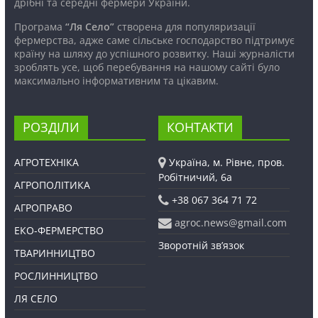
дрібні та середні фермери України.
Програма
“Ля Село”
створена для популяризації
фермерства, адже саме сільське господарство підтримує
країну на шляху до успішного розвитку. Наші журналісти
зроблять усе, щоб перебування на нашому сайті було
максимально інформативним та цікавим.
РОЗДІЛИ
КОНТАКТИ
АГРОТЕХНІКА
Україна, м. Рівне, пров.
Робітничий, 6а
АГРОПОЛІТИКА
+38 067 364 71 72
АГРОПРАВО
agroc.news@gmail.com
ЕКО-ФЕРМЕРСТВО
Зворотній зв’язок
ТВАРИННИЦТВО
РОСЛИННИЦТВО
ЛЯ СЕЛО