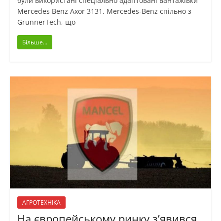
були використані спеціально адаптовані вантажівки
Mercedes Benz Axor 3131. Mercedes-Benz спільно з
GrunnerTech, що
Більше...
АГРОТЕХНІКА
На європейському ринку з’явився