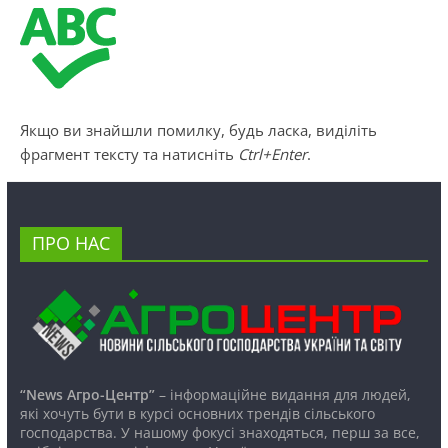
Якщо ви знайшли помилку, будь ласка, виділіть
фрагмент тексту та натисніть
Ctrl+Enter
.
ПРО НАС
“News Агро-Центр”
– інформаційне видання для людей,
які хочуть бути в курсі основних трендів сільського
господарства. У нашому фокусі знаходяться, перш за все,