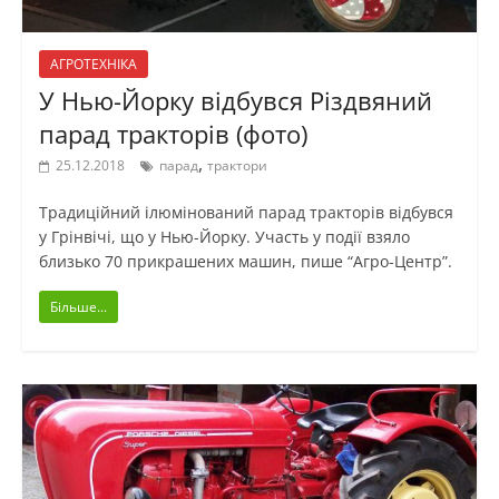
АГРОТЕХНІКА
У Нью-Йорку відбувся Різдвяний
парад тракторів (фото)
,
25.12.2018
парад
трактори
Традиційний ілюмінований парад тракторів відбувся
у Грінвічі, що у Нью-Йорку. Участь у події взяло
близько 70 прикрашених машин, пише “Агро-Центр”.
Більше...