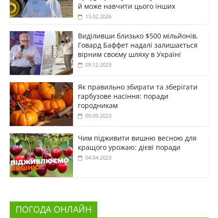
й може навчити цього інших
13.02.2026
Виділивши близько $500 мільйонів,
Говард Баффет надалі залишається
вірним своєму шляху в Україні
09.12.2023
Як правильно збирати та зберігати
гарбузове насіння: поради
городникам
09.09.2023
Чим підживити вишню весною для
кращого урожаю: дієві поради
04.04.2023
ПОГОДА ОНЛАЙН