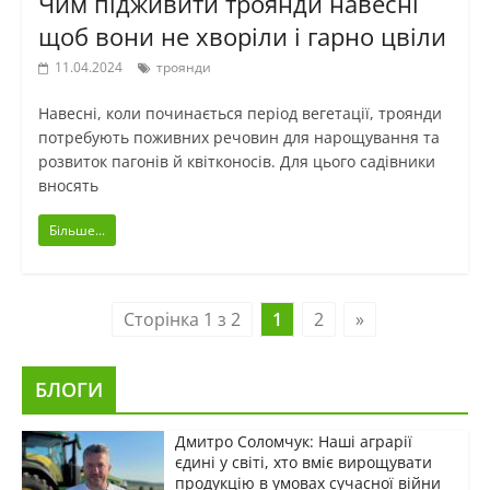
Чим підживити троянди навесні
щоб вони не хворіли і гарно цвіли
11.04.2024
троянди
Навесні, коли починається період вегетації, троянди
потребують поживних речовин для нарощування та
розвиток пагонів й квітконосів. Для цього садівники
вносять
Більше...
Сторінка 1 з 2
1
2
»
БЛОГИ
Дмитро Соломчук: Наші аграрії
єдині у світі, хто вміє вирощувати
продукцію в умовах сучасної війни