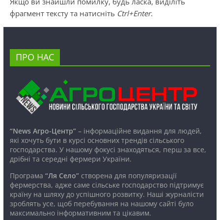
Якщо ви знайшли помилку, будь ласка, виділіть
фрагмент тексту та натисніть
Ctrl+Enter
.
ПРО НАС
“News Агро-Центр”
– інформаційне видання для людей,
які хочуть бути в курсі основних трендів сільського
господарства. У нашому фокусі знаходяться, перш за все,
дрібні та середні фермери України.
Програма
“Ля Село”
створена для популяризації
фермерства, адже саме сільське господарство підтримує
країну на шляху до успішного розвитку. Наші журналісти
зроблять усе, щоб перебування на нашому сайті було
максимально інформативним та цікавим.