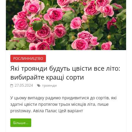
РОСЛИННИЦТВО
Які троянди будуть цвісти все літо:
вибирайте кращі сорти
27.05.2024
троянди
У цьому випадку радимо придивитися до сортів, які
здатні цвісти протягом трьох місяців літа, пише
prostoway. Авіла Палас Цей варіант
Більше...