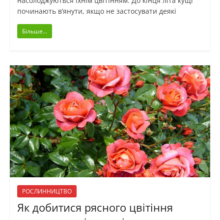
насолоджуються їхнім цвітінням. До кінця літа кущі
починають в’янути, якщо не застосувати деякі
Більше...
РОСЛИННИЦТВО
Як добитися рясного цвітіння