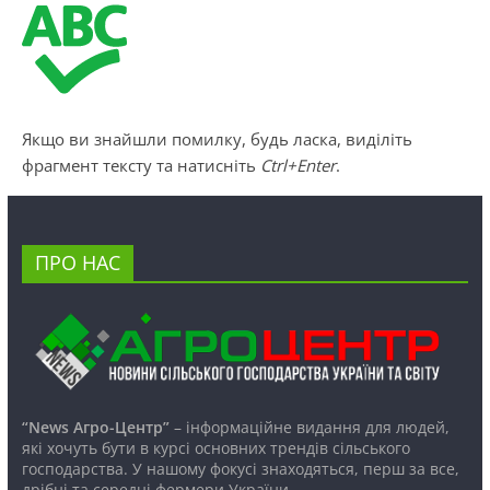
Якщо ви знайшли помилку, будь ласка, виділіть
фрагмент тексту та натисніть
Ctrl+Enter
.
ПРО НАС
“News Агро-Центр”
– інформаційне видання для людей,
які хочуть бути в курсі основних трендів сільського
господарства. У нашому фокусі знаходяться, перш за все,
дрібні та середні фермери України.