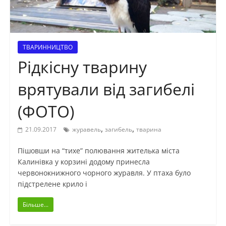
ТВАРИННИЦТВО
Рідкісну тварину
врятували від загибелі
(ФОТО)
,
,
21.09.2017
журавель
загибель
тварина
Пішовши на “тихе” полювання жителька міста
Калинівка у корзині додому принесла
червонокнижного чорного журавля. У птаха було
підстрелене крило і
Більше...