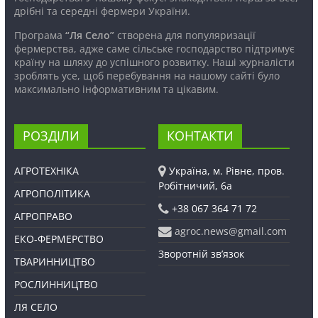
дрібні та середні фермери України.
Програма
“Ля Село”
створена для популяризації
фермерства, адже саме сільське господарство підтримує
країну на шляху до успішного розвитку. Наші журналісти
зроблять усе, щоб перебування на нашому сайті було
максимально інформативним та цікавим.
РОЗДІЛИ
КОНТАКТИ
АГРОТЕХНІКА
Україна, м. Рівне, пров.
Робітничий, 6а
АГРОПОЛІТИКА
+38 067 364 71 72
АГРОПРАВО
agroc.news@gmail.com
ЕКО-ФЕРМЕРСТВО
Зворотній зв’язок
ТВАРИННИЦТВО
РОСЛИННИЦТВО
ЛЯ СЕЛО