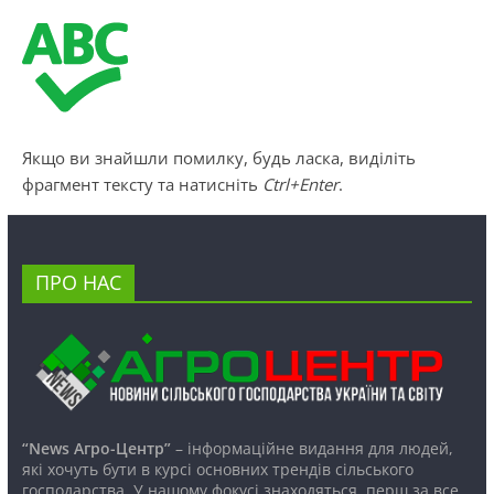
Якщо ви знайшли помилку, будь ласка, виділіть
фрагмент тексту та натисніть
Ctrl+Enter
.
ПРО НАС
“News Агро-Центр”
– інформаційне видання для людей,
які хочуть бути в курсі основних трендів сільського
господарства. У нашому фокусі знаходяться, перш за все,