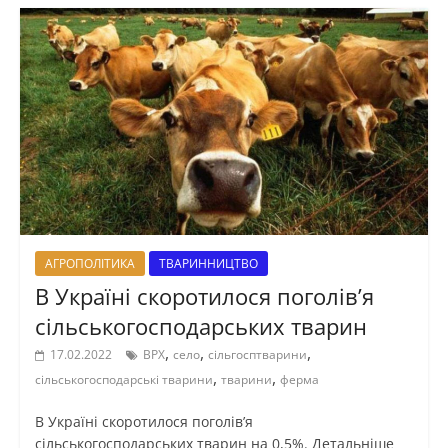
АГРОПОЛІТИКА
ТВАРИННИЦТВО
В Україні скоротилося поголів’я
сільськогосподарських тварин
,
,
,
17.02.2022
ВРХ
село
сільгосптварини
,
,
сільськогосподарські тварини
тварини
ферма
В Україні скоротилося поголів’я
сільськогосподарських тварин на 0,5%. Детальніше