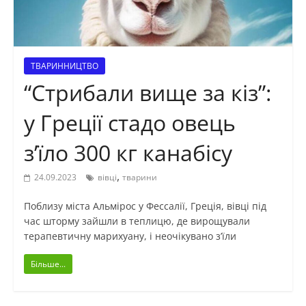
ТВАРИННИЦТВО
“Стрибали вище за кіз”:
у Греції стадо овець
з’їло 300 кг канабісу
,
24.09.2023
вівці
тварини
Поблизу міста Альмірос у Фессалії, Греція, вівці під
час шторму зайшли в теплицю, де вирощували
терапевтичну марихуану, і неочікувано з’їли
Більше...