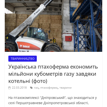
ТВАРИННИЦТВО
Українська птахоферма економить
мільйони кубометрів газу завдяки
котельні (фото)
,
,
22.03.2018
газ
птахоферма
тварини
На птахокомплексі “Дніпровський”, що знаходиться у
селі Першотравневе Дніпропетровської області,