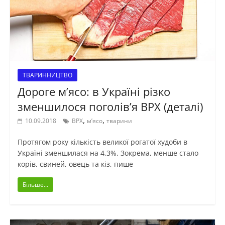
ТВАРИННИЦТВО
Дороге м’ясо: в Україні різко
зменшилося поголів’я ВРХ (деталі)
,
,
10.09.2018
ВРХ
м’ясо
тварини
Протягом року кількість великої рогатої худоби в
Україні зменшилася на 4,3%. Зокрема, менше стало
корів, свиней, овець та кіз, пише
Більше...