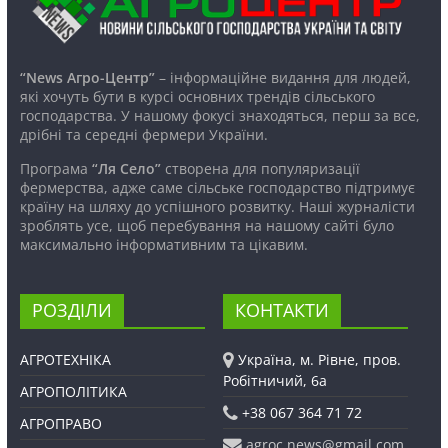
“News Агро-Центр”
– інформаційне видання для людей,
які хочуть бути в курсі основних трендів сільського
господарства. У нашому фокусі знаходяться, перш за все,
дрібні та середні фермери України.
Програма
“Ля Село”
створена для популяризації
фермерства, адже саме сільське господарство підтримує
країну на шляху до успішного розвитку. Наші журналісти
зроблять усе, щоб перебування на нашому сайті було
максимально інформативним та цікавим.
РОЗДІЛИ
КОНТАКТИ
АГРОТЕХНІКА
Україна, м. Рівне, пров.
Робітничий, 6а
АГРОПОЛІТИКА
+38 067 364 71 72
АГРОПРАВО
agroc.news@gmail.com