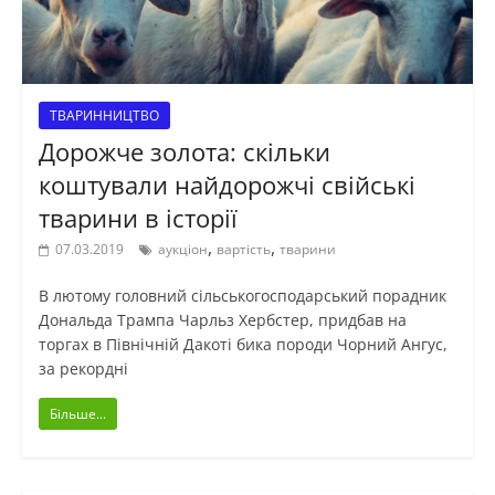
ТВАРИННИЦТВО
Дорожче золота: скільки
коштували найдорожчі свійські
тварини в історії
,
,
07.03.2019
аукціон
вартість
тварини
В лютому головний сільськогосподарський порадник
Дональда Трампа Чарльз Хербстер, придбав на
торгах в Північній Дакоті бика породи Чорний Ангус,
за рекордні
Більше...