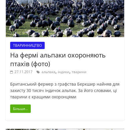
ТВАРИННИЦТВО
На фермі альпаки охороняють
птахів (фото)
,
,
27.11.2017
альпака
індики
тварини
Британський фермер з графства Беркшир найняв для
захисту 30 тисяч індичок альпак. За його словами, ці
тварини є кращими охоронцями
Більше...