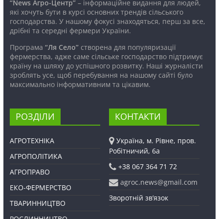
“News Агро-Центр”
– інформаційне видання для людей,
які хочуть бути в курсі основних трендів сільського
господарства. У нашому фокусі знаходяться, перш за все,
дрібні та середні фермери України.
Програма
“Ля Село”
створена для популяризації
фермерства, адже саме сільське господарство підтримує
країну на шляху до успішного розвитку. Наші журналісти
зроблять усе, щоб перебування на нашому сайті було
максимально інформативним та цікавим.
РОЗДІЛИ
КОНТАКТИ
АГРОТЕХНІКА
Україна, м. Рівне, пров.
Робітничий, 6а
АГРОПОЛІТИКА
+38 067 364 71 72
АГРОПРАВО
agroc.news@gmail.com
ЕКО-ФЕРМЕРСТВО
Зворотній зв’язок
ТВАРИННИЦТВО
РОСЛИННИЦТВО