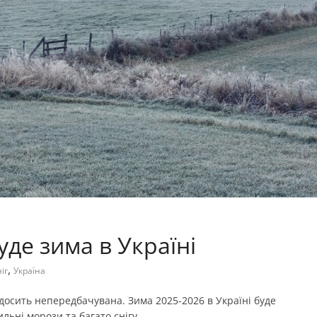
уде зима в Україні
,
іг
Україна
осить непередбачувана. Зима 2025-2026 в Україні буде
ьні морози та багато снігу