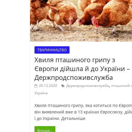
ТВАРИННИЦТВО
Хвиля пташиного грипу з
Європи дійшла й до України –
Держпродспоживслужба
,
26.12.2020
Держпродспоживслужба
пташиний 
Україна
Хвиля пташиного грипу, яка котиться по Європі
він виявлений вже в 13 країнах Євросоюзу, ді
і до України. Детальніше
Більше...