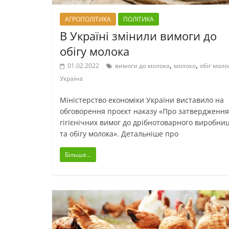
АГРОПОЛІТИКА
ПОЛІТИКА
В Україні змінили вимоги до
обігу молока
,
,
01.02.2022
вимоги до молока
молоко
обіг моло
Україна
Міністерство економіки України виставило на
обговорення проєкт наказу «Про затвердження
гігієнічних вимог до дрібнотоварного виробни
та обігу молока». Детальніше про
Більше...