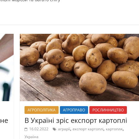
АГРОПОЛІТИКА
АГРОПРАВО
РОСЛИННИЦТВО
ьне
В Україні зріс експорт картоплі
,
,
,
16.02.2022
аграрії
експорт картоплі
картопля
Україна