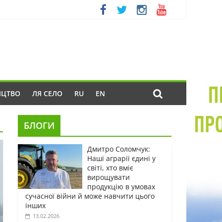
ИЦТВО
ЛЯ СЕЛО
RU
EN
БЛОГИ
Дмитро Соломчук:
Наші аграрії єдині у
світі, хто вміє
вирощувати
продукцію в умовах
сучасної війни й може навчити цього
інших
13.02.2026