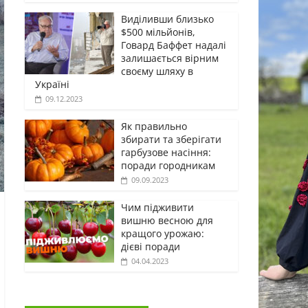
Виділивши близько
$500 мільйонів,
Говард Баффет надалі
залишається вірним
своєму шляху в
Україні
09.12.2023
Як правильно
збирати та зберігати
гарбузове насіння:
поради городникам
09.09.2023
Чим підживити
вишню весною для
кращого урожаю:
дієві поради
04.04.2023