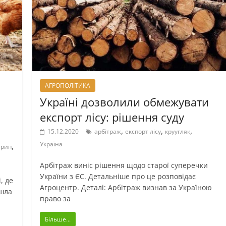
АГРОПОЛІТИКА
Україні дозволили обмежувати
експорт лісу: рішення суду
,
,
,
15.12.2020
арбітраж
експорт лісу
круугляк
Україна
,
грип
Арбітраж виніс рішення щодо старої суперечки
України з ЄС. Детальніше про це розповідає
, де
Агроцентр. Деталі: Арбітраж визнав за Україною
йшла
право за
Більше...