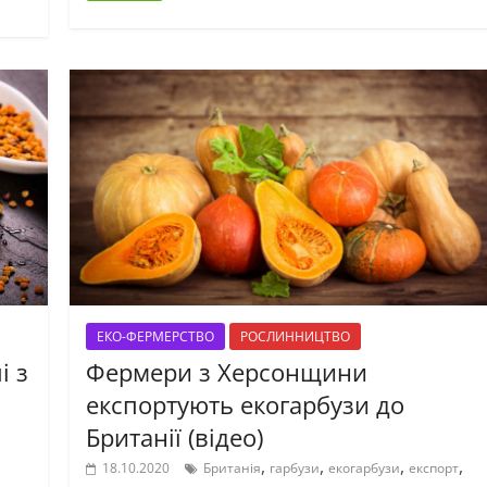
ЕКО-ФЕРМЕРСТВО
РОСЛИННИЦТВО
і з
Фермери з Херсонщини
експортують екогарбузи до
Британії (відео)
,
,
,
,
18.10.2020
Британія
гарбузи
екогарбузи
експорт