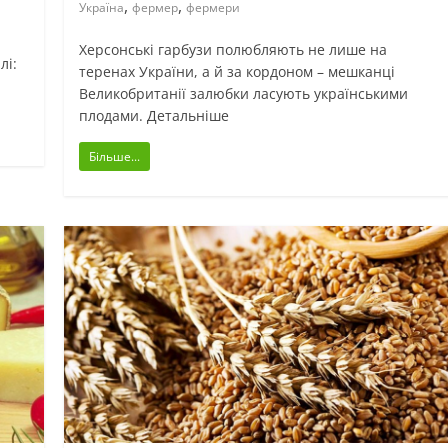
,
,
Україна
фермер
фермери
Херсонські гарбузи полюбляють не лише на
лі:
теренах України, а й за кордоном – мешканці
Великобританії залюбки ласують українськими
плодами. Детальніше
Більше...