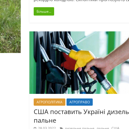
Більше...
АГРОПОЛІТИКА
АГРОПРАВО
США поставить Україні дизел
пальне
,
,
,
28.03.2022
дизельне пальне
пальне
США