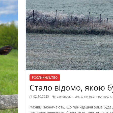
РОСЛИННИЦТВО
Стало відомо, якою б
,
,
,
,
02.10.2025
заморозки
зима
погода
прогноз
сн
Фахівці зазначають, що прийдешня зима буде д
рекордно холодною. Синоптики прогнозують сил