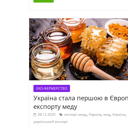
ЕКО-ФЕРМЕРСТВО
Україна стала першою в Європ
експорту меду
,
,
,
,
08.12.2020
експорт меду
Європа
мед
Україна
український експорт