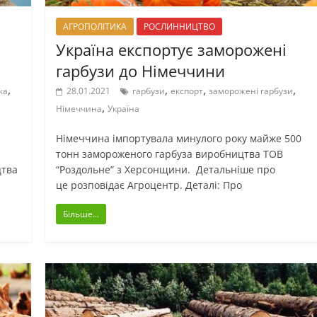
АГРОПОЛІТИКА
РОСЛИННИЦТВО
Україна експортує заморожені
гарбузи до Німеччини
,
,
,
,
ка
28.01.2021
гарбузи
експорт
заморожені гарбузи
,
Німеччина
Україна
Німеччина імпортувала минулого року майже 500
тонн замороженого гарбуза виробництва ТОВ
цтва
“Роздольне” з Херсонщини. Детальніше про
це розповідає Агроцентр. Деталі: Про
Більше...