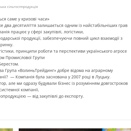
ська сільгосппродукція
ься саме у кризові часи»
 два десятиліття залишається одним із найстабільніших грав
нія працює у сфері закупівлі, логістики,
одарської продукції, забезпечуючи повний цикл взаємодії з
 ринку.
істики, принципи роботи та перспективи українського агросе
ом Промислової Групи
Берестом.
ва Група «ВолиньТрейдинг» добре відома на аграрному
анії? — Компанія була заснована у 2007 році в Луцьку.
ор, але ми одразу будували бізнес із розумінням довгостроков
истемної компанії,
опродукцією — від закупівлі до експорту.