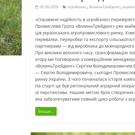
,
,
02.06.2026
агробізнес
ВолиньТрейдинг
україн
«Справжня надійність в агробізнесі перевіряєт
Промислова Група «ВолиньТрейдинг» уже майже
ців українського агропромислового ринку. Компа
перевалки, переробки та експорту сільськогосп
партнерами — від виробника до міжнародного
Про виклики воєнного часу, трансформацію лог
ктору ми поговорили з комерційним менеджер
«ВолиньТрейдинг» Сергієм Володимировичем 
— Сергію Володимировичу, сьогодні Промисло
ринку України. З чого починалася історія комп
На старті це був регіональний аграрний операт
ої перспективи. Нашою метою було створення с
яка забезпечуватиме повний цикл роботи з агр
Більше...