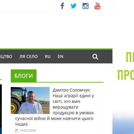
ИЦТВО
ЛЯ СЕЛО
RU
EN
БЛОГИ
Дмитро Соломчук:
Наші аграрії єдині у
світі, хто вміє
вирощувати
продукцію в умовах
сучасної війни й може навчити цього
інших
13.02.2026