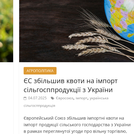
АГРОПОЛІТИКА
ЄС збільшив квоти на імпорт
сільгосппродукції з України
,
,
04.07.2025
Євросоюз
імпорт
українська
сільгосппродукція
Європейський Союз збільшив імпортні квоти на
імпорт продукції сільського господарства з України
в рамках переглянутої угоди про вільну торгівлю,