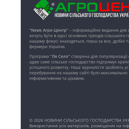
“News Агро-Центр”
– інформаційне видання для 
хочуть бути в курсі основних трендів сільського 
нашому фокусі знаходяться, перш за все, дрібні т
фермери України.
Програма
“Ля Село”
створена для популяризації
адже саме сільське господарство підтримує країн
успішного розвитку. Наші журналісти зроблять ус
перебування на нашому сайті було максимально
інформативним та цікавим.
© 2026
НОВИНИ СІЛЬСЬКОГО ГОСПОДАРСТВА УКР
Використання усіх матеріалів, розміщених на ін