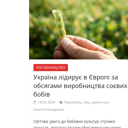
РОСЛИННИЦТВО
Україна лідирує в Європі за
обсягами виробництва соєвих
бобів
,
,
18.02.2026
Євросоюз
соя
українська
сільгосппродукція
Світова увага до бобових культур стрімко
зростає. Україна традиційно вирощує горох,