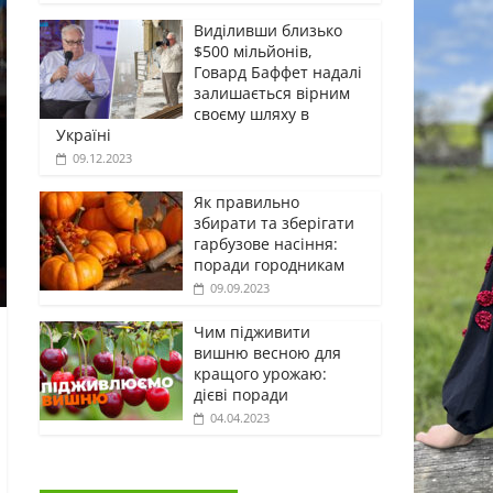
Виділивши близько
$500 мільйонів,
Говард Баффет надалі
залишається вірним
своєму шляху в
Україні
09.12.2023
Як правильно
збирати та зберігати
гарбузове насіння:
поради городникам
09.09.2023
Чим підживити
вишню весною для
кращого урожаю:
дієві поради
04.04.2023