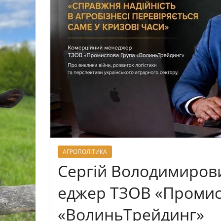
АГРОПОЛІТИКА
Сергій Володимирови
еджер ТЗОВ «Промис
«ВолиньТрейдинг»