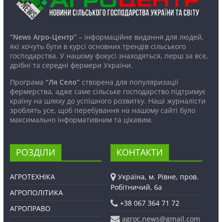
“News Агро-Центр”
– інформаційне видання для людей,
які хочуть бути в курсі основних трендів сільського
господарства. У нашому фокусі знаходяться, перш за все,
дрібні та середні фермери України.
Програма
“Ля Село”
створена для популяризації
фермерства, адже саме сільське господарство підтримує
країну на шляху до успішного розвитку. Наші журналісти
зроблять усе, щоб перебування на нашому сайті було
максимально інформативним та цікавим.
РОЗДІЛИ
КОНТАКТИ
АГРОТЕХНІКА
Україна, м. Рівне, пров.
Робітничий, 6а
АГРОПОЛІТИКА
+38 067 364 71 72
АГРОПРАВО
agroc.news@gmail.com