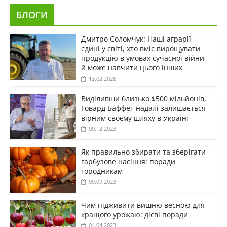
БЛОГИ
Дмитро Соломчук: Наші аграрії
єдині у світі, хто вміє вирощувати
продукцію в умовах сучасної війни
й може навчити цього інших
13.02.2026
Виділивши близько $500 мільйонів,
Говард Баффет надалі залишається
вірним своєму шляху в Україні
09.12.2023
Як правильно збирати та зберігати
гарбузове насіння: поради
городникам
09.09.2023
Чим підживити вишню весною для
кращого урожаю: дієві поради
04.04.2023