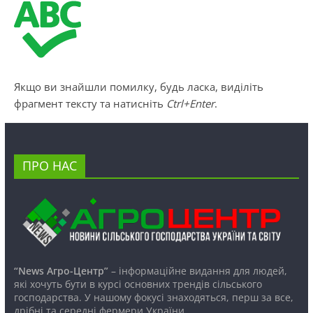
Якщо ви знайшли помилку, будь ласка, виділіть
фрагмент тексту та натисніть
Ctrl+Enter
.
ПРО НАС
“News Агро-Центр”
– інформаційне видання для людей,
які хочуть бути в курсі основних трендів сільського
господарства. У нашому фокусі знаходяться, перш за все,
дрібні та середні фермери України.