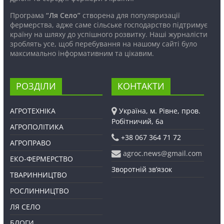
Програма
“Ля Село”
створена для популяризації
фермерства, адже саме сільське господарство підтримує
країну на шляху до успішного розвитку. Наші журналісти
зроблять усе, щоб перебування на нашому сайті було
максимально інформативним та цікавим.
РОЗДІЛИ
КОНТАКТИ
АГРОТЕХНІКА
Україна, м. Рівне, пров.
Робітничий, 6а
АГРОПОЛІТИКА
+38 067 364 71 72
АГРОПРАВО
agroc.news@gmail.com
ЕКО-ФЕРМЕРСТВО
Зворотній зв’язок
ТВАРИННИЦТВО
РОСЛИННИЦТВО
ЛЯ СЕЛО
БЛОГИ