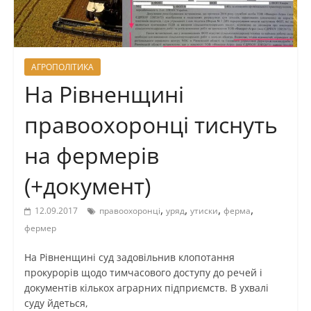
АГРОПОЛІТИКА
На Рівненщині
правоохоронці тиснуть
на фермерів
(+документ)
,
,
,
,
12.09.2017
правоохоронці
уряд
утиски
ферма
фермер
На Рівненщині суд задовільнив клопотання
прокурорів щодо тимчасового доступу до речей і
документів кількох аграрних підприємств. В ухвалі
суду йдеться,