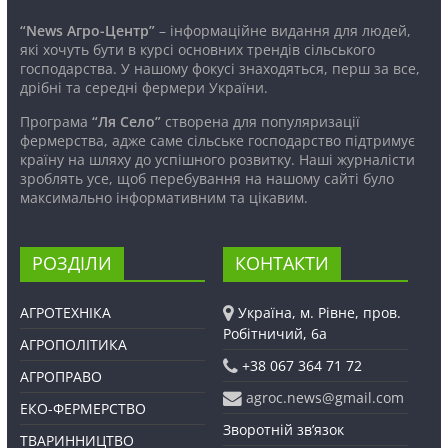
“News Агро-Центр”
– інформаційне видання для людей,
які хочуть бути в курсі основних трендів сільського
господарства. У нашому фокусі знаходяться, перш за все,
дрібні та середні фермери України.
Програма
“Ля Село”
створена для популяризації
фермерства, адже саме сільське господарство підтримує
країну на шляху до успішного розвитку. Наші журналісти
зроблять усе, щоб перебування на нашому сайті було
максимально інформативним та цікавим.
РОЗДІЛИ
КОНТАКТИ
АГРОТЕХНІКА
Україна, м. Рівне, пров.
Робітничий, 6а
АГРОПОЛІТИКА
+38 067 364 71 72
АГРОПРАВО
agroc.news@gmail.com
ЕКО-ФЕРМЕРСТВО
Зворотній зв’язок
ТВАРИННИЦТВО