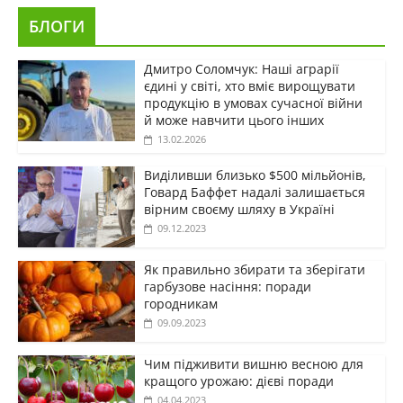
БЛОГИ
Дмитро Соломчук: Наші аграрії
єдині у світі, хто вміє вирощувати
продукцію в умовах сучасної війни
й може навчити цього інших
13.02.2026
Виділивши близько $500 мільйонів,
Говард Баффет надалі залишається
вірним своєму шляху в Україні
09.12.2023
Як правильно збирати та зберігати
гарбузове насіння: поради
городникам
09.09.2023
Чим підживити вишню весною для
кращого урожаю: дієві поради
04.04.2023