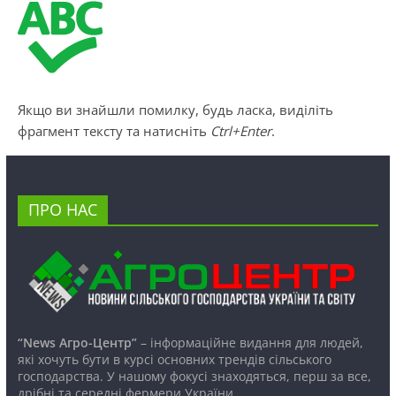
Якщо ви знайшли помилку, будь ласка, виділіть
фрагмент тексту та натисніть
Ctrl+Enter
.
ПРО НАС
“News Агро-Центр”
– інформаційне видання для людей,
які хочуть бути в курсі основних трендів сільського
господарства. У нашому фокусі знаходяться, перш за все,
дрібні та середні фермери України.