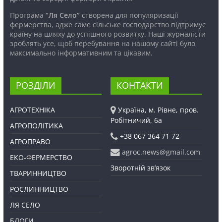
Програма
“Ля Село”
створена для популяризації
фермерства, адже саме сільське господарство підтримує
країну на шляху до успішного розвитку. Наші журналісти
зроблять усе, щоб перебування на нашому сайті було
максимально інформативним та цікавим.
РОЗДІЛИ
КОНТАКТИ
АГРОТЕХНІКА
Україна, м. Рівне, пров.
Робітничий, 6а
АГРОПОЛІТИКА
+38 067 364 71 72
АГРОПРАВО
agroc.news@gmail.com
ЕКО-ФЕРМЕРСТВО
Зворотній зв’язок
ТВАРИННИЦТВО
РОСЛИННИЦТВО
ЛЯ СЕЛО
БЛОГИ