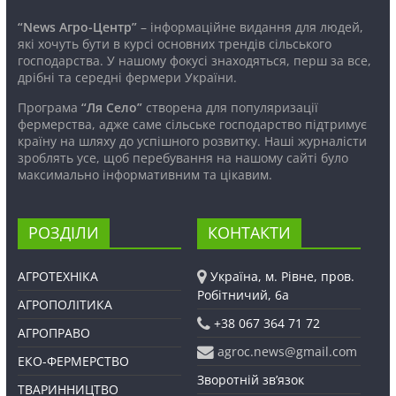
“News Агро-Центр”
– інформаційне видання для людей,
які хочуть бути в курсі основних трендів сільського
господарства. У нашому фокусі знаходяться, перш за все,
дрібні та середні фермери України.
Програма
“Ля Село”
створена для популяризації
фермерства, адже саме сільське господарство підтримує
країну на шляху до успішного розвитку. Наші журналісти
зроблять усе, щоб перебування на нашому сайті було
максимально інформативним та цікавим.
РОЗДІЛИ
КОНТАКТИ
АГРОТЕХНІКА
Україна, м. Рівне, пров.
Робітничий, 6а
АГРОПОЛІТИКА
+38 067 364 71 72
АГРОПРАВО
agroc.news@gmail.com
ЕКО-ФЕРМЕРСТВО
Зворотній зв’язок
ТВАРИННИЦТВО