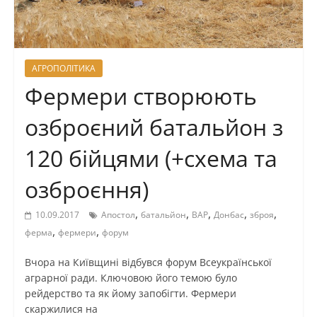
АГРОПОЛІТИКА
Фермери створюють
озброєний батальйон з
120 бійцями (+схема та
озброєння)
,
,
,
,
,
10.09.2017
Апостол
батальйон
ВАР
Донбас
зброя
,
,
ферма
фермери
форум
Вчора на Київщині відбувся форум Всеукраїнської
аграрної ради. Ключовою його темою було
рейдерство та як йому запобігти. Фермери
скаржилися на