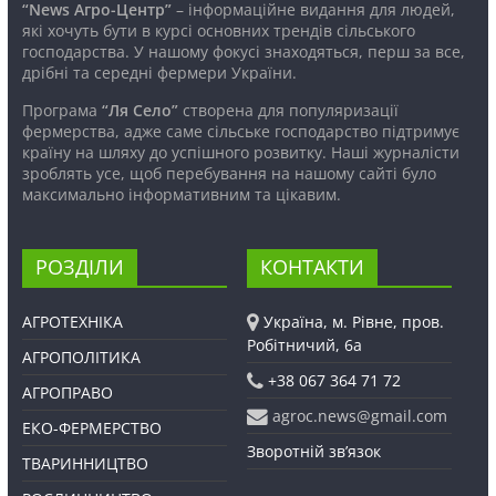
“News Агро-Центр”
– інформаційне видання для людей,
які хочуть бути в курсі основних трендів сільського
господарства. У нашому фокусі знаходяться, перш за все,
дрібні та середні фермери України.
Програма
“Ля Село”
створена для популяризації
фермерства, адже саме сільське господарство підтримує
країну на шляху до успішного розвитку. Наші журналісти
зроблять усе, щоб перебування на нашому сайті було
максимально інформативним та цікавим.
РОЗДІЛИ
КОНТАКТИ
АГРОТЕХНІКА
Україна, м. Рівне, пров.
Робітничий, 6а
АГРОПОЛІТИКА
+38 067 364 71 72
АГРОПРАВО
agroc.news@gmail.com
ЕКО-ФЕРМЕРСТВО
Зворотній зв’язок
ТВАРИННИЦТВО