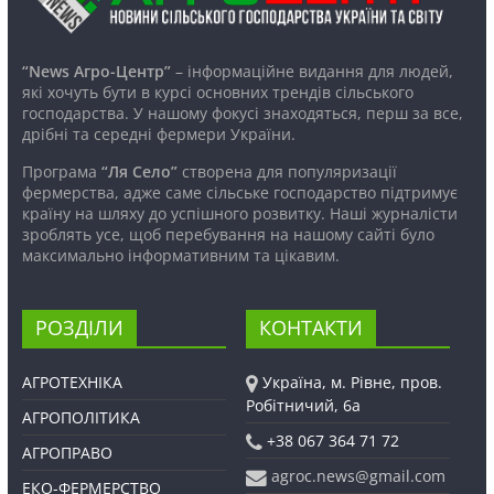
“News Агро-Центр”
– інформаційне видання для людей,
які хочуть бути в курсі основних трендів сільського
господарства. У нашому фокусі знаходяться, перш за все,
дрібні та середні фермери України.
Програма
“Ля Село”
створена для популяризації
фермерства, адже саме сільське господарство підтримує
країну на шляху до успішного розвитку. Наші журналісти
зроблять усе, щоб перебування на нашому сайті було
максимально інформативним та цікавим.
РОЗДІЛИ
КОНТАКТИ
АГРОТЕХНІКА
Україна, м. Рівне, пров.
Робітничий, 6а
АГРОПОЛІТИКА
+38 067 364 71 72
АГРОПРАВО
agroc.news@gmail.com
ЕКО-ФЕРМЕРСТВО