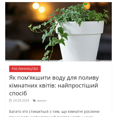
РОСЛИННИЦТВО
Як пом’якшити воду для поливу
кімнатних квітів: найпростіший
спосіб
24.09.2024
вазон
Багато хто стикається з тим, що кімнатні рослини