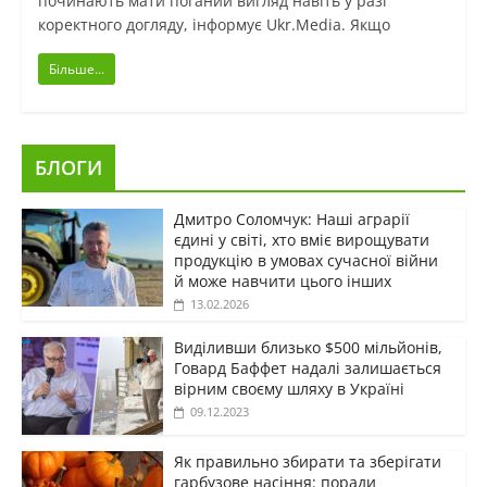
починають мати поганий вигляд навіть у разі
коректного догляду, інформує Ukr.Media. Якщо
Більше...
БЛОГИ
Дмитро Соломчук: Наші аграрії
єдині у світі, хто вміє вирощувати
продукцію в умовах сучасної війни
й може навчити цього інших
13.02.2026
Виділивши близько $500 мільйонів,
Говард Баффет надалі залишається
вірним своєму шляху в Україні
09.12.2023
Як правильно збирати та зберігати
гарбузове насіння: поради