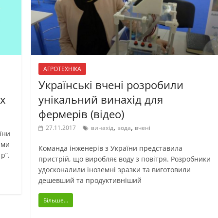
АГРОТЕХНІКА
Українські вчені розробили
х
унікальний винахід для
фермерів (відео)
,
,
27.11.2017
винахід
вода
вчені
їни
ими
Команда інженерів з України представила
р”.
пристрій, що виробляє воду з повітря. Розробники
удосконалили іноземні зразки та виготовили
дешевший та продуктивніший
Більше...