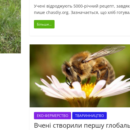
Учені відроджують 5000-річний рецепт, завдяки
пише chasdiy.org. Зазначається, що хліб готува
Більше...
ЕКО-ФЕРМЕРСТВО
ТВАРИННИЦТВО
Вчені створили першу глобал