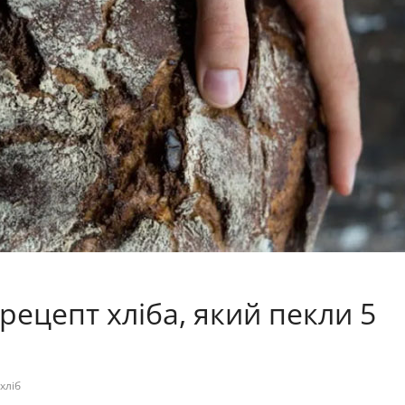
рецепт хліба, який пекли 5
хліб