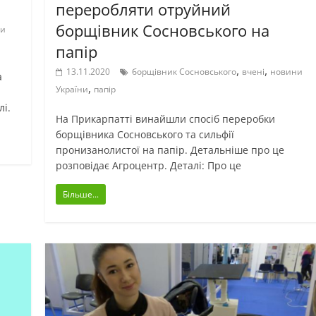
переробляти отруйний
борщівник Сосновського на
ни
папір
,
,
13.11.2020
борщівник Сосновського
вчені
новини
а
,
України
папір
лі.
На Прикарпатті винайшли спосіб переробки
борщівника Сосновського та сильфії
пронизанолистої на папір. Детальніше про це
розповідає Агроцентр. Деталі: Про це
Більше...