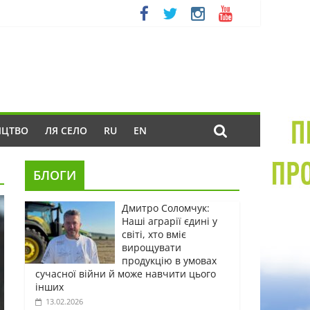
ИЦТВО
ЛЯ СЕЛО
RU
EN
БЛОГИ
Дмитро Соломчук:
Наші аграрії єдині у
світі, хто вміє
вирощувати
продукцію в умовах
сучасної війни й може навчити цього
інших
13.02.2026