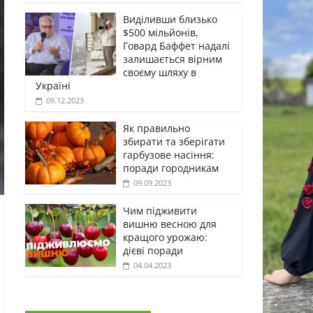
Виділивши близько
$500 мільйонів,
Говард Баффет надалі
залишається вірним
своєму шляху в
Україні
09.12.2023
Як правильно
збирати та зберігати
гарбузове насіння:
поради городникам
09.09.2023
Чим підживити
вишню весною для
кращого урожаю:
дієві поради
04.04.2023