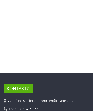
КОНТАКТИ
Україна, м. Рівне, пров. Робітничий, 6а
+38 067 364 71 72