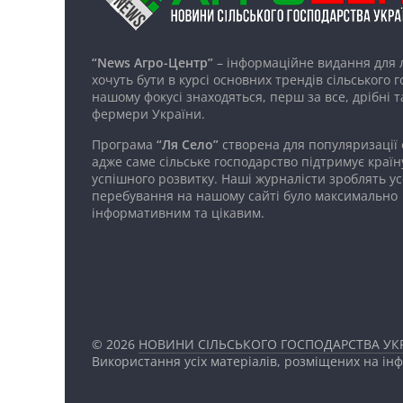
“News Агро-Центр”
– інформаційне видання для 
хочуть бути в курсі основних трендів сільського 
нашому фокусі знаходяться, перш за все, дрібні т
фермери України.
Програма
“Ля Село”
створена для популяризації
адже саме сільське господарство підтримує країн
успішного розвитку. Наші журналісти зроблять ус
перебування на нашому сайті було максимально
інформативним та цікавим.
© 2026
НОВИНИ СІЛЬСЬКОГО ГОСПОДАРСТВА УКР
Використання усіх матеріалів, розміщених на ін