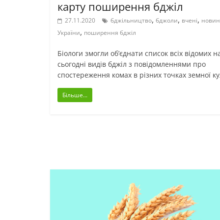
карту поширення бджіл
,
,
,
27.11.2020
бджільництво
бджоли
вчені
нови
,
України
поширення бджіл
Біологи змогли об’єднати список всіх відомих н
сьогодні видів бджіл з повідомленнями про
спостереження комах в різних точках земної ку
Більше...