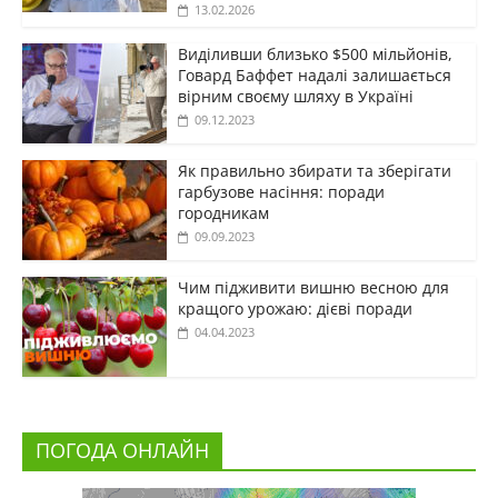
13.02.2026
Виділивши близько $500 мільйонів,
Говард Баффет надалі залишається
вірним своєму шляху в Україні
09.12.2023
Як правильно збирати та зберігати
гарбузове насіння: поради
городникам
09.09.2023
Чим підживити вишню весною для
кращого урожаю: дієві поради
04.04.2023
ПОГОДА ОНЛАЙН