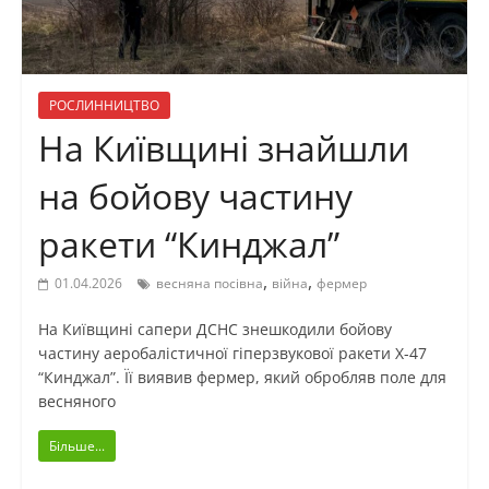
РОСЛИННИЦТВО
На Київщині знайшли
на бойову частину
ракети “Кинджал”
,
,
01.04.2026
весняна посівна
війна
фермер
На Київщині сапери ДСНС знешкодили бойову
частину аеробалістичної гіперзвукової ракети Х-47
“Кинджал”. Її виявив фермер, який обробляв поле для
весняного
Більше...