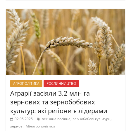
АГРОПОЛІТИКА
РОСЛИННИЦТВО
Аграрії засіяли 3,2 млн га
зернових та зернобобових
культур: які регіони є лідерами
,
,
02.05.2025
весняна посівна
зернобобові культури
,
зернові
Мінагрополітики