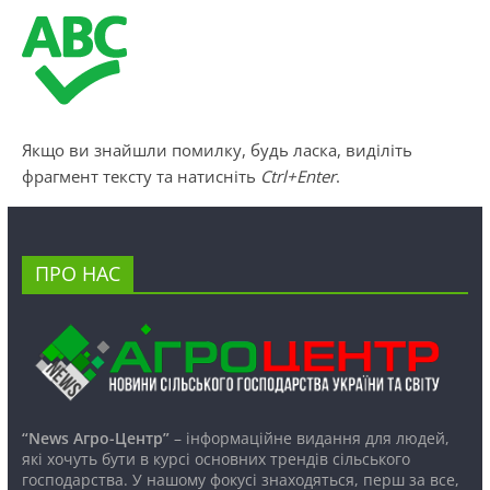
Якщо ви знайшли помилку, будь ласка, виділіть
фрагмент тексту та натисніть
Ctrl+Enter
.
ПРО НАС
“News Агро-Центр”
– інформаційне видання для людей,
які хочуть бути в курсі основних трендів сільського
господарства. У нашому фокусі знаходяться, перш за все,