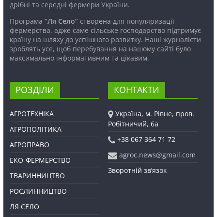
дрібні та середні фермери України.
Програма
“Ля Село”
створена для популяризації
фермерства, адже саме сільське господарство підтримує
країну на шляху до успішного розвитку. Наші журналісти
зроблять усе, щоб перебування на нашому сайті було
максимально інформативним та цікавим.
РОЗДІЛИ
КОНТАКТИ
АГРОТЕХНІКА
Україна, м. Рівне, пров.
Робітничий, 6а
АГРОПОЛІТИКА
+38 067 364 71 72
АГРОПРАВО
agroc.news@gmail.com
ЕКО-ФЕРМЕРСТВО
Зворотній зв’язок
ТВАРИННИЦТВО
РОСЛИННИЦТВО
ЛЯ СЕЛО