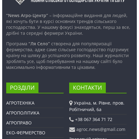
“News Агро-Центр”
– інформаційне видання для людей,
які хочуть бути в курсі основних трендів сільського
господарства. У нашому фокусі знаходяться, перш за все,
дрібні та середні фермери України.
Програма
“Ля Село”
створена для популяризації
фермерства, адже саме сільське господарство підтримує
країну на шляху до успішного розвитку. Наші журналісти
зроблять усе, щоб перебування на нашому сайті було
максимально інформативним та цікавим.
РОЗДІЛИ
КОНТАКТИ
АГРОТЕХНІКА
Україна, м. Рівне, пров.
Робітничий, 6а
АГРОПОЛІТИКА
+38 067 364 71 72
АГРОПРАВО
agroc.news@gmail.com
ЕКО-ФЕРМЕРСТВО