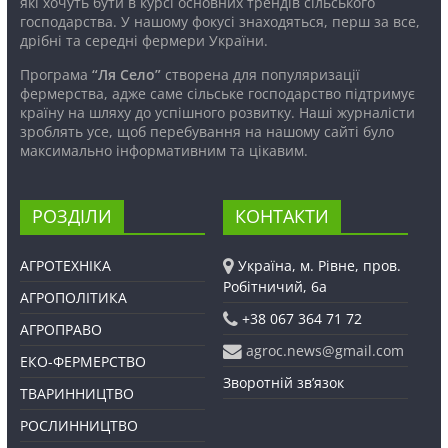
які хочуть бути в курсі основних трендів сільського
господарства. У нашому фокусі знаходяться, перш за все,
дрібні та середні фермери України.
Програма
“Ля Село”
створена для популяризації
фермерства, адже саме сільське господарство підтримує
країну на шляху до успішного розвитку. Наші журналісти
зроблять усе, щоб перебування на нашому сайті було
максимально інформативним та цікавим.
РОЗДІЛИ
КОНТАКТИ
АГРОТЕХНІКА
Україна, м. Рівне, пров.
Робітничий, 6а
АГРОПОЛІТИКА
+38 067 364 71 72
АГРОПРАВО
agroc.news@gmail.com
ЕКО-ФЕРМЕРСТВО
Зворотній зв’язок
ТВАРИННИЦТВО
РОСЛИННИЦТВО