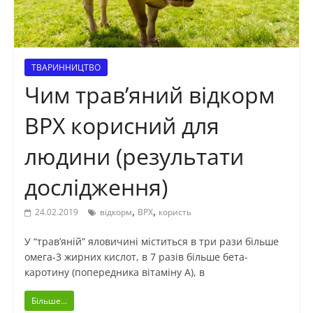
ТВАРИННИЦТВО
Чим трав’яний відкорм
ВРХ корисний для
людини (результати
дослідження)
,
,
24.02.2019
відкорм
ВРХ
користь
У “трав’яній” яловичині міститься в три рази більше
омега-3 жирних кислот, в 7 разів більше бета-
каротину (попередника вітаміну А), в
Більше...