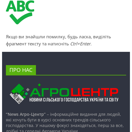
Якщо ви знайшли помилку, будь ласка, виділіть
фрагмент тексту та натисніть
Ctrl+Enter
.
ПРО НАС
“News Агро-Центр”
– інформаційне видання для людей,
які хочуть бути в курсі основних трендів сільського
господарства. У нашому фокусі знаходяться, перш за все,
дрібні та середні фермери України.