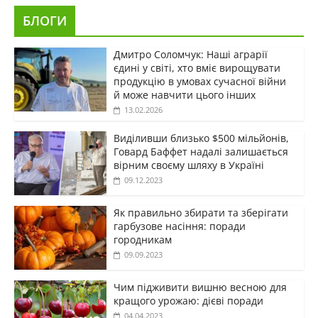
БЛОГИ
Дмитро Соломчук: Наші аграрії
єдині у світі, хто вміє вирощувати
продукцію в умовах сучасної війни
й може навчити цього інших
13.02.2026
Виділивши близько $500 мільйонів,
Говард Баффет надалі залишається
вірним своєму шляху в Україні
09.12.2023
Як правильно збирати та зберігати
гарбузове насіння: поради
городникам
09.09.2023
Чим підживити вишню весною для
кращого урожаю: дієві поради
04.04.2023