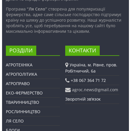
Програма
“Ля Село”
створена для популяризації
фермерства, адже саме сільське господарство підтримує
країну на шляху до успішного розвитку. Наші журналісти
зроблять усе, щоб перебування на нашому сайті було
максимально інформативним та цікавим.
РОЗДІЛИ
КОНТАКТИ
АГРОТЕХНІКА
Україна, м. Рівне, пров.
Робітничий, 6а
АГРОПОЛІТИКА
+38 067 364 71 72
АГРОПРАВО
agroc.news@gmail.com
ЕКО-ФЕРМЕРСТВО
Зворотній зв’язок
ТВАРИННИЦТВО
РОСЛИННИЦТВО
ЛЯ СЕЛО
БЛОГИ