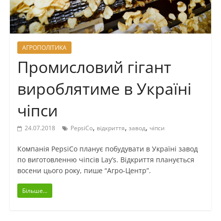
АГРОПОЛІТИКА
Промисловий гігант
вироблятиме в Україні
чіпси
,
,
,
24.07.2018
PepsiCo
відкриття
завод
чіпси
Компанія PepsiCo планує побудувати в Україні завод
по виготовленню чіпсів Lay’s. Відкриття планується
восени цього року, пише “Агро-Центр”.
Більше...