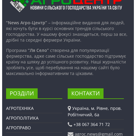
“News Агро-Центр”
– інформаційне видання для людей,
які хочуть бути в курсі основних трендів сільського
господарства. У нашому фокусі знаходяться, перш за все,
дрібні та середні фермери України.
Програма
“Ля Село”
створена для популяризації
фермерства, адже саме сільське господарство підтримує
країну на шляху до успішного розвитку. Наші журналісти
зроблять усе, щоб перебування на нашому сайті було
максимально інформативним та цікавим.
РОЗДІЛИ
КОНТАКТИ
АГРОТЕХНІКА
Україна, м. Рівне, пров.
Робітничий, 6а
АГРОПОЛІТИКА
+38 067 364 71 72
АГРОПРАВО
agroc.news@gmail.com