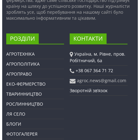
фермерства, адже саме сільське господарство підтримує
країну на шляху до успішного розвитку. Наші журналісти
зроблять усе, щоб перебування на нашому сайті було
максимально інформативним та цікавим.
РОЗДІЛИ
КОНТАКТИ
АГРОТЕХНІКА
Україна, м. Рівне, пров.
Робітничий, 6а
АГРОПОЛІТИКА
+38 067 364 71 72
АГРОПРАВО
agroc.news@gmail.com
ЕКО-ФЕРМЕРСТВО
Зворотній зв’язок
ТВАРИННИЦТВО
РОСЛИННИЦТВО
ЛЯ СЕЛО
БЛОГИ
ФОТОГАЛЕРЕЯ