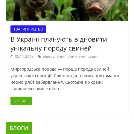
ТВАРИННИЦТВО
В Україні планують відновити
унікальну породу свиней
,
,
05.11.2018
відновлення
зникнення
свині
Миргородська порода — перша порода свиней
української селекції. Свиням цього виду притаманне
чорно-рябе забарвлення. Сьогодні в Україні
залишилося лише шість
Більше...
БЛОГИ