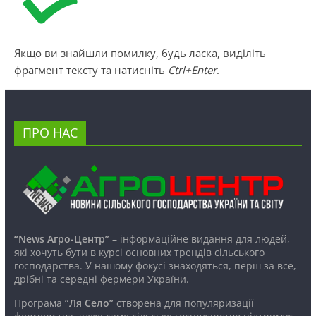
Якщо ви знайшли помилку, будь ласка, виділіть
фрагмент тексту та натисніть
Ctrl+Enter
.
ПРО НАС
“News Агро-Центр”
– інформаційне видання для людей,
які хочуть бути в курсі основних трендів сільського
господарства. У нашому фокусі знаходяться, перш за все,
дрібні та середні фермери України.
Програма
“Ля Село”
створена для популяризації