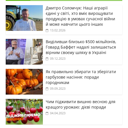
Дмитро Соломчук: Наші аграрії
єдині у світі, хто вміє вирощувати
продукцію в умовах сучасної війни
й може навчити цього інших
13.02.2026
Виділивши близько $500 мільйонів,
Говард Баффет надалі залишається
вірним своєму шляху в Україні
09.12.2023
Як правильно збирати та зберігати
гарбузове насіння: поради
городникам
09.09.2023
Чим підживити вишню весною для
кращого урожаю: дієві поради
04.04.2023