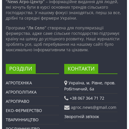
“News Агро-Центр”
– інформаційне видання для людей,
які хочуть бути в курсі основних трендів сільського
господарства. У нашому фокусі знаходяться, перш за все,
дрібні та середні фермери України.
Програма
“Ля Село”
створена для популяризації
фермерства, адже саме сільське господарство підтримує
країну на шляху до успішного розвитку. Наші журналісти
зроблять усе, щоб перебування на нашому сайті було
максимально інформативним та цікавим.
РОЗДІЛИ
КОНТАКТИ
АГРОТЕХНІКА
Україна, м. Рівне, пров.
Робітничий, 6а
АГРОПОЛІТИКА
+38 067 364 71 72
АГРОПРАВО
agroc.news@gmail.com
ЕКО-ФЕРМЕРСТВО
Зворотній зв’язок
ТВАРИННИЦТВО
РОСЛИННИЦТВО