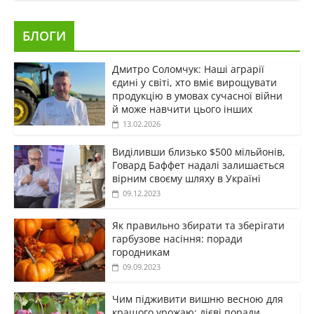
БЛОГИ
Дмитро Соломчук: Наші аграрії
єдині у світі, хто вміє вирощувати
продукцію в умовах сучасної війни
й може навчити цього інших
13.02.2026
Виділивши близько $500 мільйонів,
Говард Баффет надалі залишається
вірним своєму шляху в Україні
09.12.2023
Як правильно збирати та зберігати
гарбузове насіння: поради
городникам
09.09.2023
Чим підживити вишню весною для
кращого урожаю: дієві поради