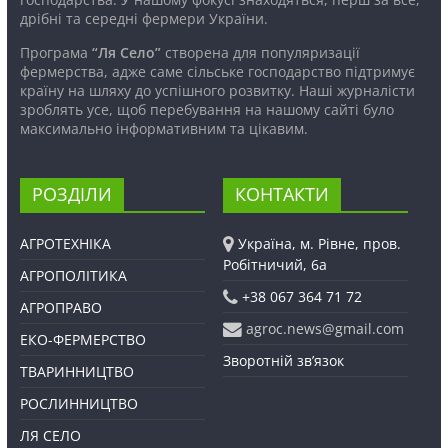
дрібні та середні фермери України.
Програма
“Ля Село”
створена для популяризації
фермерства, адже саме сільське господарство підтримує
країну на шляху до успішного розвитку. Наші журналісти
зроблять усе, щоб перебування на нашому сайті було
максимально інформативним та цікавим.
РОЗДІЛИ
КОНТАКТИ
АГРОТЕХНІКА
Україна, м. Рівне, пров.
Робітничий, 6а
АГРОПОЛІТИКА
+38 067 364 71 72
АГРОПРАВО
agroc.news@gmail.com
ЕКО-ФЕРМЕРСТВО
Зворотній зв’язок
ТВАРИННИЦТВО
РОСЛИННИЦТВО
ЛЯ СЕЛО