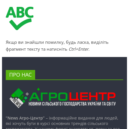
Якщо ви знайшли помилку, будь ласка, виділіть
фрагмент тексту та натисніть
Ctrl+Enter
.
ПРО НАС
“News Агро-Центр”
– інформаційне видання для людей,
які хочуть бути в курсі основних трендів сільського
господарства. У нашому фокусі знаходяться, перш за все,