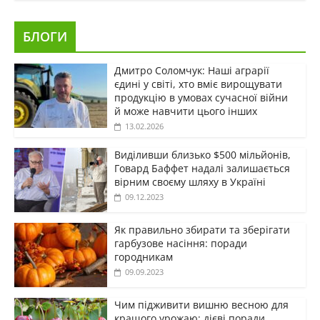
БЛОГИ
Дмитро Соломчук: Наші аграрії
єдині у світі, хто вміє вирощувати
продукцію в умовах сучасної війни
й може навчити цього інших
13.02.2026
Виділивши близько $500 мільйонів,
Говард Баффет надалі залишається
вірним своєму шляху в Україні
09.12.2023
Як правильно збирати та зберігати
гарбузове насіння: поради
городникам
09.09.2023
Чим підживити вишню весною для
кращого урожаю: дієві поради