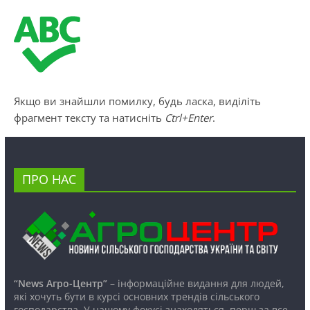
Якщо ви знайшли помилку, будь ласка, виділіть
фрагмент тексту та натисніть
Ctrl+Enter
.
ПРО НАС
“News Агро-Центр”
– інформаційне видання для людей,
які хочуть бути в курсі основних трендів сільського
господарства. У нашому фокусі знаходяться, перш за все,