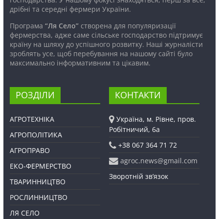
дрібні та середні фермери України.
Програма
“Ля Село”
створена для популяризації
фермерства, адже саме сільське господарство підтримує
країну на шляху до успішного розвитку. Наші журналісти
зроблять усе, щоб перебування на нашому сайті було
максимально інформативним та цікавим.
РОЗДІЛИ
КОНТАКТИ
АГРОТЕХНІКА
Україна, м. Рівне, пров.
Робітничий, 6а
АГРОПОЛІТИКА
+38 067 364 71 72
АГРОПРАВО
agroc.news@gmail.com
ЕКО-ФЕРМЕРСТВО
Зворотній зв’язок
ТВАРИННИЦТВО
РОСЛИННИЦТВО
ЛЯ СЕЛО