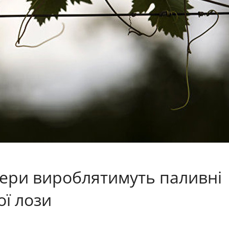
ери вироблятимуть паливні
ої лози