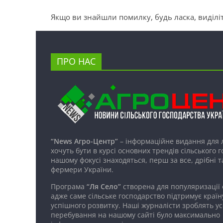
Якщо ви знайшли помилку, будь ласка, виділіт
ПРО НАС
“News Агро-Центр”
– інформаційне видання для 
хочуть бути в курсі основних трендів сільського 
нашому фокусі знаходяться, перш за все, дрібні т
фермери України.
Програма
“Ля Село”
створена для популяризації
адже саме сільське господарство підтримує країн
успішного розвитку. Наші журналісти зроблять ус
перебування на нашому сайті було максимально