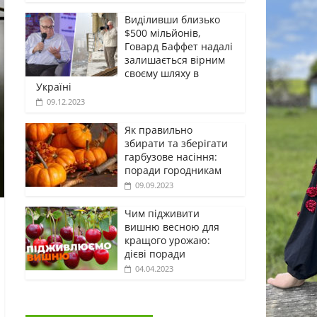
Виділивши близько
$500 мільйонів,
Говард Баффет надалі
залишається вірним
своєму шляху в
Україні
09.12.2023
Як правильно
збирати та зберігати
гарбузове насіння:
поради городникам
09.09.2023
Чим підживити
вишню весною для
кращого урожаю:
дієві поради
04.04.2023