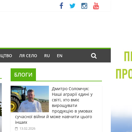
ИЦТВО
ЛЯ СЕЛО
RU
EN
БЛОГИ
Дмитро Соломчук:
Наші аграрії єдині у
світі, хто вміє
вирощувати
продукцію в умовах
сучасної війни й може навчити цього
інших
13.02.2026