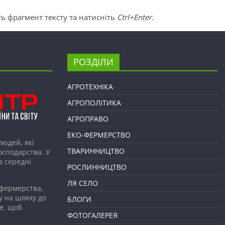
ь фрагмент тексту та натисніть
Ctrl+Enter
.
РОЗДІЛИ
АГРОТЕХНІКА
АГРОПОЛІТИКА
АГРОПРАВО
ЕКО-ФЕРМЕРСТВО
людей, які
ТВАРИННИЦТВО
господарства. У
а середні
РОСЛИННИЦТВО
ЛЯ СЕЛО
 фермерства,
у на шляху до
БЛОГИ
е, щоб
ФОТОГАЛЕРЕЯ