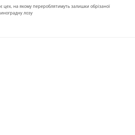
ює цех, на якому перероблятимуть залишки обрізаної
виноградну лозу