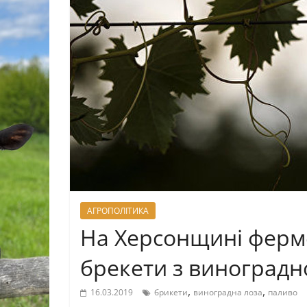
АГРОПОЛІТИКА
На Херсонщині ферм
брекети з виноградн
,
,
16.03.2019
брикети
виноградна лоза
паливо