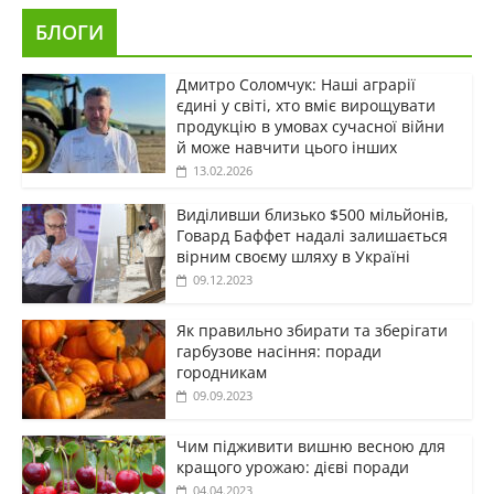
БЛОГИ
Дмитро Соломчук: Наші аграрії
єдині у світі, хто вміє вирощувати
продукцію в умовах сучасної війни
й може навчити цього інших
13.02.2026
Виділивши близько $500 мільйонів,
Говард Баффет надалі залишається
вірним своєму шляху в Україні
09.12.2023
Як правильно збирати та зберігати
гарбузове насіння: поради
городникам
09.09.2023
Чим підживити вишню весною для
кращого урожаю: дієві поради
04.04.2023