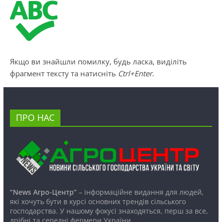
Якщо ви знайшли помилку, будь ласка, виділіть
фрагмент тексту та натисніть
Ctrl+Enter
.
ПРО НАС
“News Агро-Центр”
– інформаційне видання для людей,
які хочуть бути в курсі основних трендів сільського
господарства. У нашому фокусі знаходяться, перш за все,
дрібні та середні фермери України.