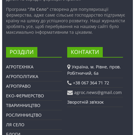
Програма
“Ля Село”
створена для популяризації
фермерства, адже саме сільське господарство підтримує
країну на шляху до успішного розвитку. Наші журналісти
зроблять усе, щоб перебування на нашому сайті було
максимально інформативним та цікавим.
РОЗДІЛИ
КОНТАКТИ
АГРОТЕХНІКА
Україна, м. Рівне, пров.
Робітничий, 6а
АГРОПОЛІТИКА
+38 067 364 71 72
АГРОПРАВО
agroc.news@gmail.com
ЕКО-ФЕРМЕРСТВО
Зворотній зв’язок
ТВАРИННИЦТВО
РОСЛИННИЦТВО
ЛЯ СЕЛО
БЛОГИ