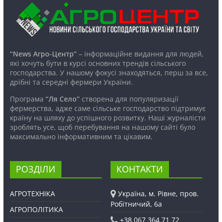
“News Агро-Центр”
– інформаційне видання для людей,
які хочуть бути в курсі основних трендів сільського
господарства. У нашому фокусі знаходяться, перш за все,
дрібні та середні фермери України.
Програма
“Ля Село”
створена для популяризації
фермерства, адже саме сільське господарство підтримує
країну на шляху до успішного розвитку. Наші журналісти
зроблять усе, щоб перебування на нашому сайті було
максимально інформативним та цікавим.
РОЗДІЛИ
КОНТАКТИ
АГРОТЕХНІКА
Україна, м. Рівне, пров.
Робітничий, 6а
АГРОПОЛІТИКА
+38 067 364 71 72